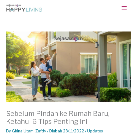
Skip
Main
to
content
Men
Sebelum Pindah ke Rumah Baru,
Ketahui 6 Tips Penting Ini
By
Ghina Utami Zufdy
/ Diubah 23/11/2022 /
Updates