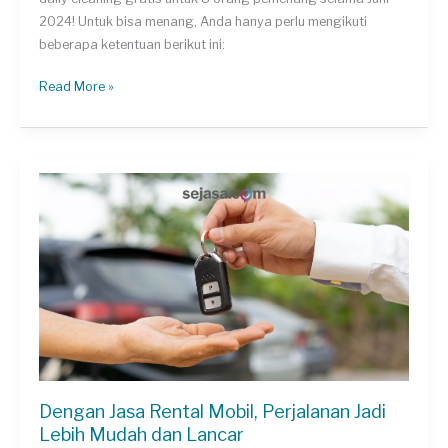
2024! Untuk bisa menang, Anda hanya perlu mengikuti
beberapa ketentuan berikut ini:
Menangkan
Read More »
Service
AC
dan
Daily
Cleaning
Gratis!
Dengan Jasa Rental Mobil, Perjalanan Jadi
Lebih Mudah dan Lancar