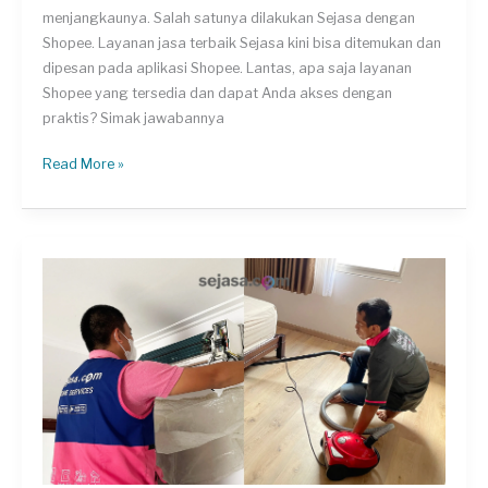
menjangkaunya. Salah satunya dilakukan Sejasa dengan
Shopee. Layanan jasa terbaik Sejasa kini bisa ditemukan dan
dipesan pada aplikasi Shopee. Lantas, apa saja layanan
Shopee yang tersedia dan dapat Anda akses dengan
praktis? Simak jawabannya
Layanan
Read More »
Sejasa
di
Shopee
untuk
Rumah
Tangga,
Praktis
dan
Aman!