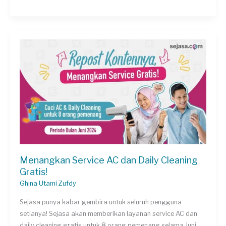
Mitra:
Setelah
Bergabung
di
Sejasa,
Punya
Portofolio
Lebih
Banyak!
Menangkan Service AC dan Daily Cleaning
Gratis!
Ghina Utami Zufdy
Sejasa punya kabar gembira untuk seluruh pengguna
setianya! Sejasa akan memberikan layanan service AC dan
daily cleaning gratis untuk 8 orang pemenang selama Juni