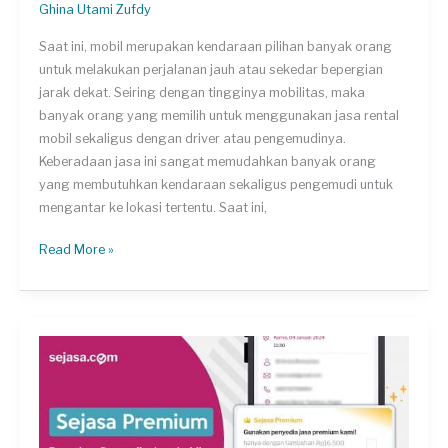
Ghina Utami Zufdy
Saat ini, mobil merupakan kendaraan pilihan banyak orang
untuk melakukan perjalanan jauh atau sekedar bepergian
jarak dekat. Seiring dengan tingginya mobilitas, maka
banyak orang yang memilih untuk menggunakan jasa rental
mobil sekaligus dengan driver atau pengemudinya.
Keberadaan jasa ini sangat memudahkan banyak orang
yang membutuhkan kendaraan sekaligus pengemudi untuk
mengantar ke lokasi tertentu. Saat ini,
Dengan
Read More »
Jasa
Rental
Mobil,
Perjalanan
Jadi
Lebih
Mudah
dan