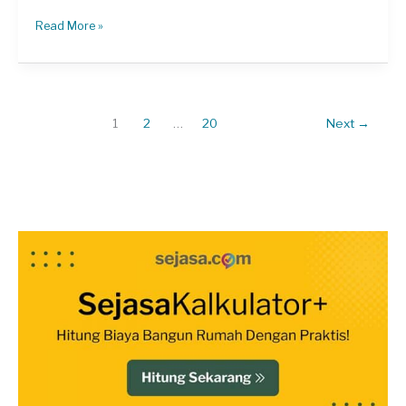
Cerita
Read More »
Mitra:
Menjadi
Terapis
Sejasa,
1
2
…
20
Next
→
Peluang
Mengambil
Pekerjaan
Sangat
Besar