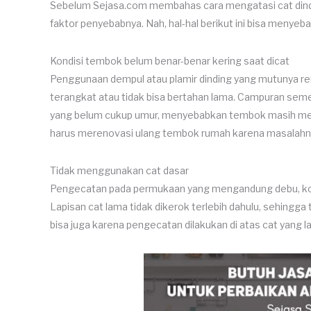
Sebelum Sejasa.com membahas cara mengatasi cat dind
faktor penyebabnya. Nah, hal-hal berikut ini bisa menyeb
Kondisi tembok belum benar-benar kering saat dicat
Penggunaan dempul atau plamir dinding yang mutunya ren
terangkat atau tidak bisa bertahan lama. Campuran seme
yang belum cukup umur, menyebabkan tembok masih mengan
harus merenovasi ulang tembok rumah karena masalahn
Tidak menggunakan cat dasar
Pengecatan pada permukaan yang mengandung debu, koto
Lapisan cat lama tidak dikerok terlebih dahulu, sehingga 
bisa juga karena pengecatan dilakukan di atas cat yan