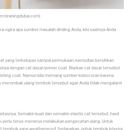
ercleaningdubai.com)
ra-ngira apa sumber masalah dinding Anda, kini saatnya Anda
at yang terkelupas sampai permukaan, kemudian bersihkan
inya dengan cat dasar/primer coat. Biarkan cat dasar tersebut
nishing coat. Namun bila memang sumber kebocoran karena
us merombak ulang tembok tersebut agar Anda tidak mengalami
tisitasnya. Semakin kuat dan semakin elastis cat tersebut, hasil
k perlu terus-menerus melakukan pengecatan ulang. Untuk
at tembok yang weatherproof. Sedangkan, untuk tembok interior,