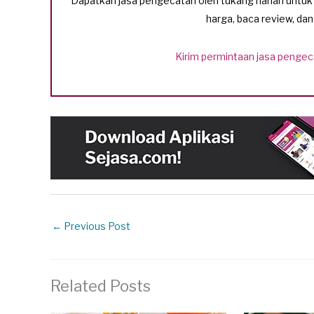
Dapatkan jasa pengecatan oleh tukang harian untu
harga, baca review, dan 
Kirim permintaan jasa penge
←
Previous Post
Related Posts