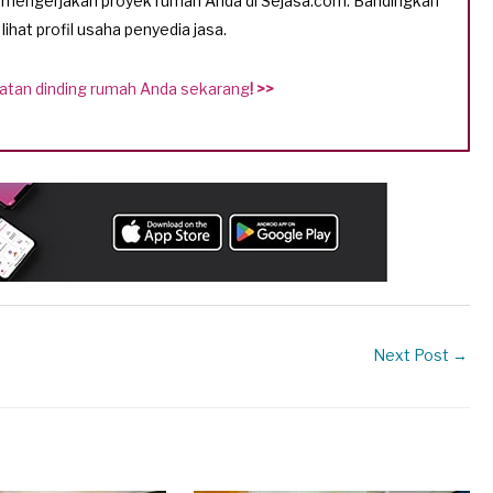
k mengerjakan proyek rumah Anda di Sejasa.com. Bandingkan
lihat profil usaha penyedia jasa.
catan dinding rumah Anda sekarang
!
>>
Next Post
→