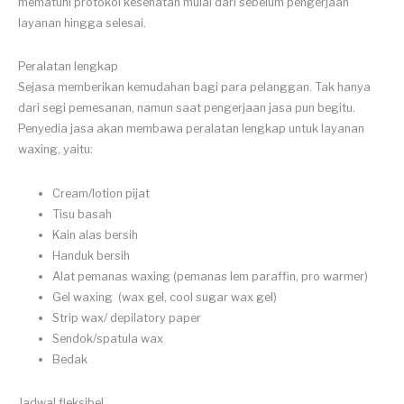
mematuhi protokol kesehatan mulai dari sebelum pengerjaan
layanan hingga selesai.
Peralatan lengkap
Sejasa memberikan kemudahan bagi para pelanggan. Tak hanya
dari segi pemesanan, namun saat pengerjaan jasa pun begitu.
Penyedia jasa akan membawa peralatan lengkap untuk layanan
waxing, yaitu:
Cream/lotion pijat
Tisu basah
Kain alas bersih
Handuk bersih
Alat pemanas waxing (pemanas lem paraffin, pro warmer)
Gel waxing (wax gel, cool sugar wax gel)
Strip wax/ depilatory paper
Sendok/spatula wax
Bedak
Jadwal fleksibel