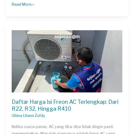
Ini
Read More »
Fungsi
Tombol
Remote
AC
dan
Tips
Penggunaannya
Daftar Harga Isi Freon AC Terlengkap: Dari
R22, R32, Hingga R410
Ghina Utami Zufdy
Ketika cuaca panas, AC yang tiba-tiba tidak dingin pasti
menjengkelkan. Masalah utamanya adalah freon AC yang