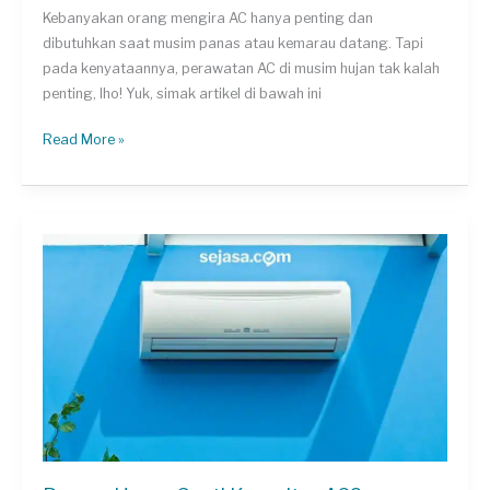
Kebanyakan orang mengira AC hanya penting dan
dibutuhkan saat musim panas atau kemarau datang. Tapi
pada kenyataannya, perawatan AC di musim hujan tak kalah
penting, lho! Yuk, simak artikel di bawah ini
Wajib
Read More »
Tahu!
Ini
5
Alasan
Penting
Perawatan
AC
Saat
Musim
Hujan