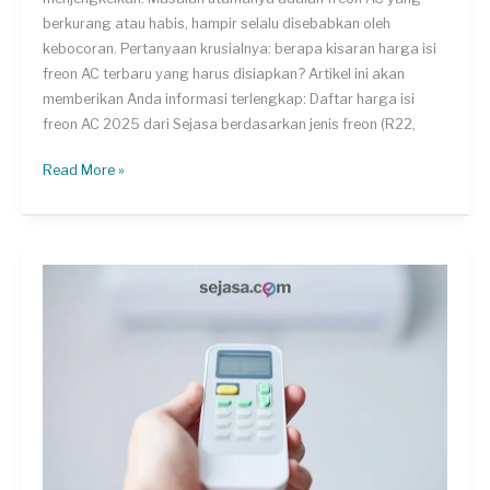
berkurang atau habis, hampir selalu disebabkan oleh
kebocoran. Pertanyaan krusialnya: berapa kisaran harga isi
freon AC terbaru yang harus disiapkan? Artikel ini akan
memberikan Anda informasi terlengkap: Daftar harga isi
freon AC 2025 dari Sejasa berdasarkan jenis freon (R22,
Daftar
Read More »
Harga
Isi
Freon
AC
Terlengkap:
Dari
R22,
R32,
Hingga
R410