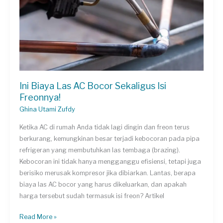
dan
Solusinya
Ini Biaya Las AC Bocor Sekaligus Isi
Freonnya!
Ghina Utami Zufdy
Ketika AC di rumah Anda tidak lagi dingin dan freon terus
berkurang, kemungkinan besar terjadi kebocoran pada pipa
refrigeran yang membutuhkan las tembaga (brazing).
Kebocoran ini tidak hanya mengganggu efisiensi, tetapi juga
berisiko merusak kompresor jika dibiarkan. Lantas, berapa
biaya las AC bocor yang harus dikeluarkan, dan apakah
harga tersebut sudah termasuk isi freon? Artikel
Ini
Read More »