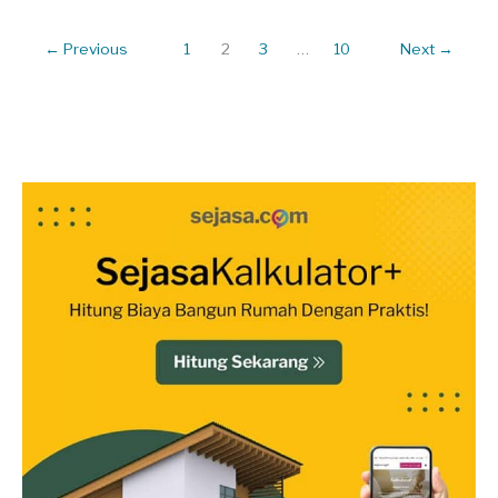
Bocor
dan
←
Previous
1
2
3
…
10
Next
→
Freon
Bocor?
Ini
Jawabannya