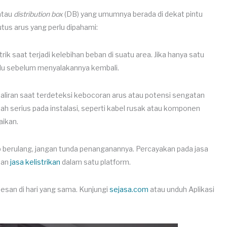
atau
distribution box
(DB) yang umumnya berada di dekat pintu
utus arus yang perlu dipahami:
rik saat terjadi kelebihan beban di suatu area. Jika hanya satu
hulu sebelum menyalakannya kembali.
liran saat terdeteksi kebocoran arus atau potensi sengatan
alah serius pada instalasi, seperti kabel rusak atau komponen
aikan.
ap berulang, jangan tunda penanganannya. Percayakan pada jasa
an
jasa kelistrikan
dalam satu platform.
ipesan di hari yang sama. Kunjungi
sejasa.com
atau unduh Aplikasi