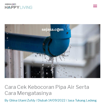
Skip
Main
to
content
Men
Cara Cek Kebocoran Pipa Air Serta
Cara Mengatasinya
By
Ghina Utami Zufdy
/ Diubah 14/09/2022 /
Jasa Tukang Ledeng