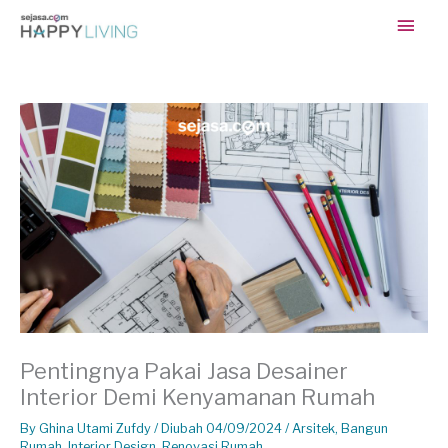
Skip
Main
to
content
Men
Pentingnya Pakai Jasa Desainer
Interior Demi Kenyamanan Rumah
By
Ghina Utami Zufdy
/ Diubah 04/09/2024 /
Arsitek
,
Bangun
Rumah
,
Interior Design
,
Renovasi Rumah