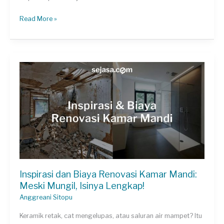
8
Read More »
Desain
Atap
Penguat
Karakter
Bangunan
Inspirasi dan Biaya Renovasi Kamar Mandi:
Meski Mungil, Isinya Lengkap!
Anggreani Sitopu
Keramik retak, cat mengelupas, atau saluran air mampet? Itu