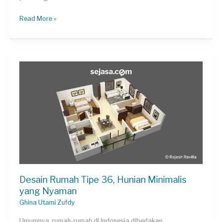
5
Read More »
Alasan
Pentingnya
Pakai
Jasa
Desain
Rumah
Online
Desain Rumah Tipe 36, Hunian Minimalis
yang Nyaman
Ghina Utami Zufdy
Umumnya, rumah-rumah di Indonesia dibedakan