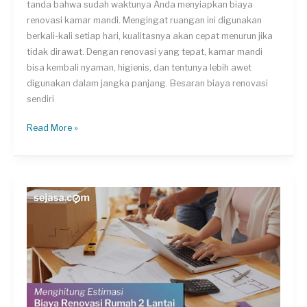
tanda bahwa sudah waktunya Anda menyiapkan biaya
renovasi kamar mandi. Mengingat ruangan ini digunakan
berkali-kali setiap hari, kualitasnya akan cepat menurun jika
tidak dirawat. Dengan renovasi yang tepat, kamar mandi
bisa kembali nyaman, higienis, dan tentunya lebih awet
digunakan dalam jangka panjang. Besaran biaya renovasi
sendiri
Inspirasi
Read More »
dan
Biaya
Renovasi
Kamar
Mandi:
Meski
Mungil,
Isinya
Lengkap!