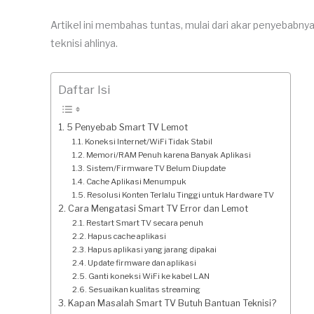
Artikel ini membahas tuntas, mulai dari akar penyebabn
teknisi ahlinya.
Daftar Isi
5 Penyebab Smart TV Lemot
Koneksi Internet/WiFi Tidak Stabil
Memori/RAM Penuh karena Banyak Aplikasi
Sistem/Firmware TV Belum Diupdate
Cache Aplikasi Menumpuk
Resolusi Konten Terlalu Tinggi untuk Hardware TV
Cara Mengatasi Smart TV Error dan Lemot
Restart Smart TV secara penuh
Hapus cache aplikasi
Hapus aplikasi yang jarang dipakai
Update firmware dan aplikasi
Ganti koneksi WiFi ke kabel LAN
Sesuaikan kualitas streaming
Kapan Masalah Smart TV Butuh Bantuan Teknisi?