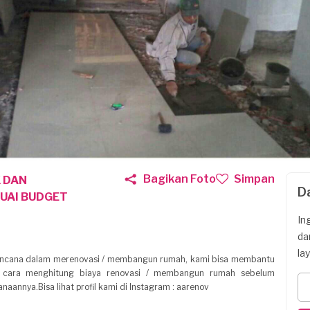
Bagikan Foto
Simpan
K DAN
D
UAI BUDGET
In
da
la
rencana dalam merenovasi / membangun rumah, kami bisa membantu
 cara menghitung biaya renovasi / membangun rumah sebelum
naannya.Bisa lihat profil kami di Instagram : aarenov