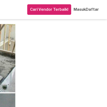
Cari Vendor Terbaik!
Masuk
Daftar