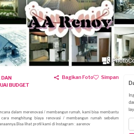
Bagikan Foto
Simpan
K DAN
D
UAI BUDGET
In
da
la
rencana dalam merenovasi / membangun rumah, kami bisa membantu
 cara menghitung biaya renovasi / membangun rumah sebelum
naannya.Bisa lihat profil kami di Instagram : aarenov