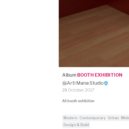
Album
BOOTH EXHIBITION
Arti Mana Studio
28 October 2017
All booth exhibition
Modern
Contemporary
Urban
Mini
Design & Build