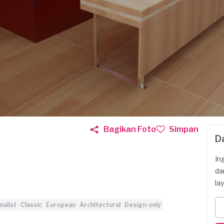
Bagikan Foto
Simpan
D
In
da
la
malist
Classic
European
Architectural
Design-only