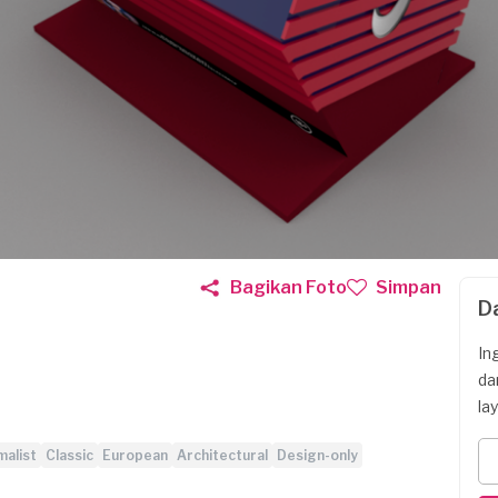
Bagikan Foto
Simpan
D
In
da
la
malist
Classic
European
Architectural
Design-only