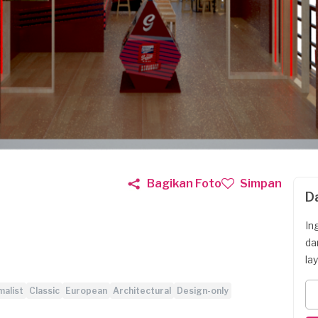
Bagikan Foto
Simpan
D
In
da
la
malist
Classic
European
Architectural
Design-only