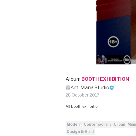
Album
BOOTH EXHIBITION
Arti Mana Studio
28 October 2017
All booth exhibition
Modern
Contemporary
Urban
Mini
Design & Build