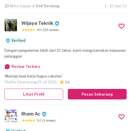
23
Mitra Sejasa di
Deli Serdang
1 - 10 dari 23
Wijaya Teknik
4.9
( 128 review )
Verified
Dengan pengalaman lebih dari 10 tahun ,kami mengutamakan kepuasan
pelanggan
Review Terbaru
'Mantap hasil kerja bagus cekatan'
Thalita Situmorang,
26 Jul 2026
5,0
Lihat Profil
Pesan Sekarang
Ilham Ac
5.0
( 9 review )