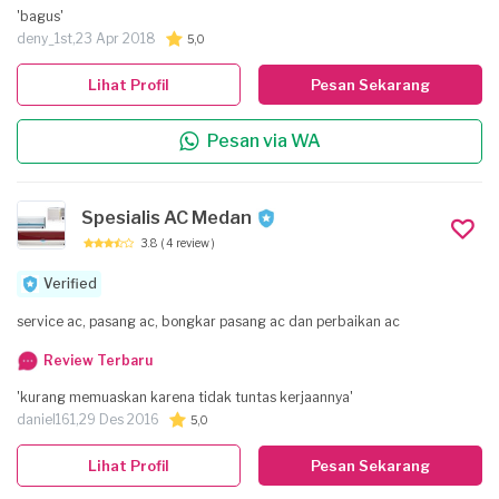
'bagus'
deny_1st,
23 Apr 2018
5,0
Lihat Profil
Pesan Sekarang
Pesan via WA
Spesialis AC Medan
3.8
( 4 review )
Verified
service ac, pasang ac, bongkar pasang ac dan perbaikan ac
Review Terbaru
'kurang memuaskan karena tidak tuntas kerjaannya'
daniel161,
29 Des 2016
5,0
Lihat Profil
Pesan Sekarang