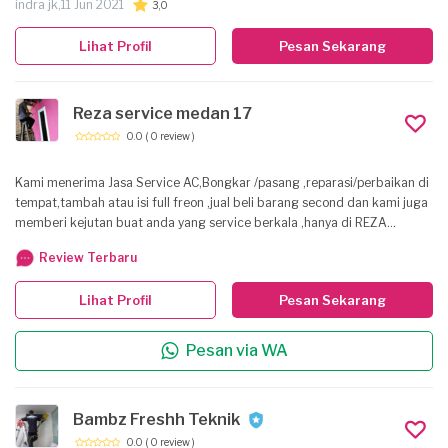
indra jk,
11 Jun 2021
3,0
Lihat Profil
Pesan Sekarang
Reza service medan 17
0.0
( 0 review )
Kami menerima Jasa Service AC,Bongkar /pasang ,reparasi/perbaikan di
tempat,tambah atau isi full freon ,jual beli barang second dan kami juga
memberi kejutan buat anda yang service berkala ,hanya di REZA
SERVICE AC MEDAN 17 yang brani memberi promo,tkhns gan
Review Terbaru
Lihat Profil
Pesan Sekarang
Pesan via WA
Bambz Freshh Teknik
0.0
( 0 review )