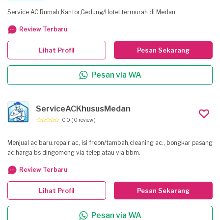
Service AC Rumah,Kantor,Gedung/Hotel termurah di Medan.
Review Terbaru
Lihat Profil
Pesan Sekarang
Pesan via WA
ServiceACKhususMedan
0.0
( 0 review )
Menjual ac baru.repair ac, isi freon/tambah,cleaning ac., bongkar pasang
ac.harga bs dingomong via telep atau via bbm.
Review Terbaru
Lihat Profil
Pesan Sekarang
Pesan via WA