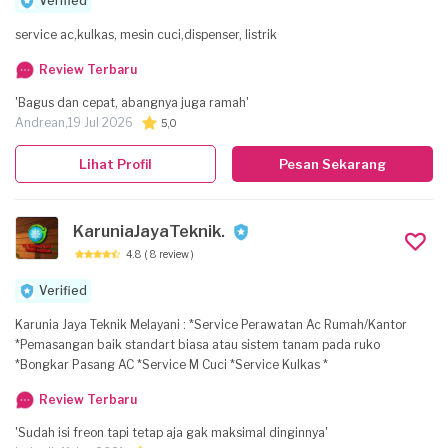
Verified
service ac,kulkas, mesin cuci,dispenser, listrik
Review Terbaru
'Bagus dan cepat, abangnya juga ramah'
Andrean,
19 Jul 2026
5,0
Lihat Profil
Pesan Sekarang
KaruniaJayaTeknik.
4.8
( 8 review )
Verified
Karunia Jaya Teknik Melayani : *Service Perawatan Ac Rumah/Kantor
*Pemasangan baik standart biasa atau sistem tanam pada ruko
*Bongkar Pasang AC *Service M Cuci *Service Kulkas *
Review Terbaru
'Sudah isi freon tapi tetap aja gak maksimal dinginnya'