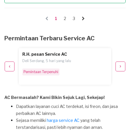
1
2
3
Permintaan Terbaru Service AC
R.H. pesan Service AC
G. pe
Deli Serdang, 5 hari yang lalu
Deli Se
Rp 100
Pemintaan Terpenuhi
Selesa
AC Bermasalah? Kami Bikin Sejuk Lagi, Sekejap!
Dapatkan layanan cuci AC terdekat, isi freon, dan jasa
perbaikan AC lainnya.
Sejasa memiliki
harga service AC
yang telah
terstandarisasi, pasti lebih nyaman dan aman.