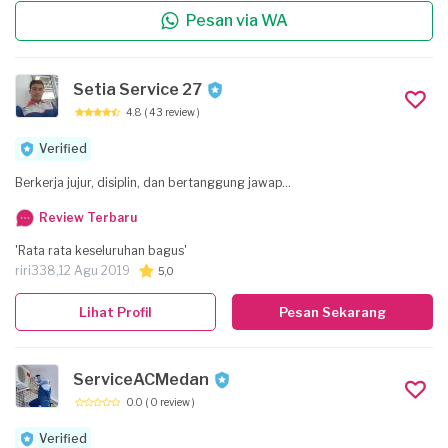
Pesan via WA
Setia Service 27
4.8
( 43 review )
Verified
Berkerja jujur, disiplin, dan bertanggung jawap...
Review Terbaru
'Rata rata keseluruhan bagus'
riri338,
12 Agu 2019
5,0
Lihat Profil
Pesan Sekarang
ServiceACMedan
0.0
( 0 review )
Verified