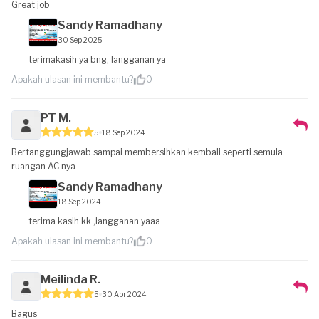
Great job
Sandy Ramadhany
30 Sep 2025
terimakasih ya bng, langganan ya
Apakah ulasan ini membantu?
0
PT M.
5
18 Sep 2024
Bertanggungjawab sampai membersihkan kembali seperti semula
ruangan AC nya
Sandy Ramadhany
18 Sep 2024
terima kasih kk ,langganan yaaa
Apakah ulasan ini membantu?
0
Meilinda R.
5
30 Apr 2024
Bagus