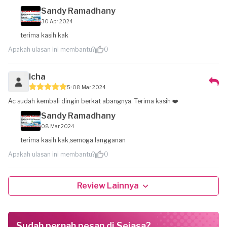
Sandy Ramadhany
30 Apr 2024
terima kasih kak
Apakah ulasan ini membantu?
0
Icha
5
08 Mar 2024
Ac sudah kembali dingin berkat abangnya. Terima kasih ❤️
Sandy Ramadhany
08 Mar 2024
terima kasih kak,semoga langganan
Apakah ulasan ini membantu?
0
Review Lainnya
Sudah pernah pesan di Sejasa?