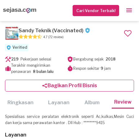
Cari Vendor Terbaik!
Sandy Teknik (Vaccinated)
4.7
(72 review)
Verified
219
Pekerjaan selesai
Bergabung sejak
2018
Terakhir mengirimkan
Respon sekitar
9
jam
penawaran
8 bulan lalu
Bagikan Profil Bisnis
Review
Ringkasan
Layanan
Album
Spesialisas service peralatan elektronik seperti Ac,kulkas,Mesin Cuci
dan kerja sama perawatan kantor . Dll Hub : ********9415
Layanan