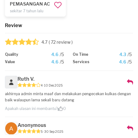
PEMASANGAN AC
sekitar 7 tahun lalu
Review
4.7
( 72 review )
4.6
/5
4.3
/5
Quality
On Time
4.6
/5
4.6
/5
Value
Services
Ruth V.
4
10 Des 2025
akhirnya admin minta maaf dan melakukan pengecekan kulkas dengan
baik walaupun lama sekali baru datang
Apakah ulasan ini membantu?
0
Anonymous
5
30 Sep 2025