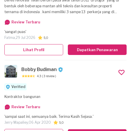
beres renovasi telah berdiri pada awal tahun 2011 di bogor yang di
bentuk oleh beberapa mantan ahli teknis dan konsultan properti
ternama di indonesia . kami memiliki 3 sampe 13 perkerja yang di
sesuekan dengan tiap jenis proyek . KELEBIHAN KAMI .!! kami
Review Terbaru
memandang begitu penting nya perawatan /perbaikan property yang
telah di bangun . kami selalu mengedepankn keamanan . kepuasan .
'sangat puas'
serta kekeluargaan dalam bekerja . kami memberikan konsultasi
Fatma,
29 Jul 2026
5,0
mengenai anggaran .material dll. serta memberikan garansi pekerjaan
yang telah kami kerjakan
Lihat Profil
Dapatkan Penawaran
Bobby Budiman
4.3
( 3 review )
Verified
Kontraktor bangunan
Review Terbaru
'sampai saat ini, semuanya baik. Terima Kasih Sejasa.'
Jerry Mapaliey,
06 Apr 2020
5,0