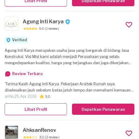
Lihat Profil
Dapatkan Penawaran
Agung Inti Karya
5.0
( 1 review )
Verified
Agung Inti Karya merupakan usaha jasa yang bergerak di bidang Jasa
Konstruksi. Visi Misi kami adalah menjadi Perusahaan yang selalu
mengedepankan kualitas, harga yang terjangkau dan juga dikerjakan
oleh tenaga ahli yang kompeten. Pelayanan kami mulai dari : - Desain
Review Terbaru
Arsitek dan Interior, - Perhitungan Struktur Bangunan - Perhitungan RAB
( Rencana Anggaran Belanja), - Bangun Baru, ********Renovasi,
'Terima Kasih Agung Inti Karya. Pekerjaan Arsitek Rumah saya
********Konstruksi Baja, - Konstruksi Beton, - Pengecatan interior/exterior
diselesaikan jauh sebelum batas jatuh tempo dan memahami kemauan
Gedung, Perumahan, Kampus. - Dsb Perencanan dan Pelaksanaan
saya. Fee harga bersahabat sesuai output hasil dan pelayanan OK.
arifin,
25 Apr 2016
5,0
Pembangunan mencakup Rumah Pribadi, Rumah Dinas, Ruko, Hotel,
Recommended and trusted.. Thx.. '
Gedung, Apartement, Gudang, Rumah Sakit, dll. Kami memfokuskan diri
Lihat Profil
Dapatkan Penawaran
untuk membantu Anda dan kami berusaha selalu membuat Anda
merasa nyaman dengan kebutuhan yang Anda perlukan. Kami ingin
bekerjasama dengan Anda dan kami ingin Anda mendiskusikan ide
AhksanRenov
proyek Anda dengan kami.
3.0
( 2 review )