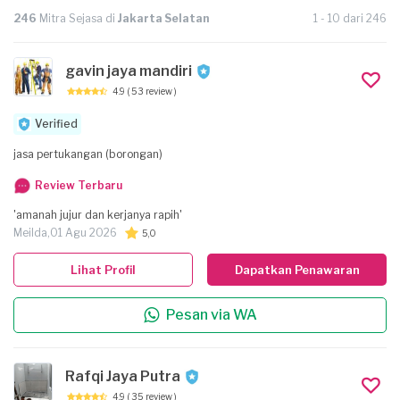
246
Mitra Sejasa di
Jakarta Selatan
1 - 10 dari 246
gavin jaya mandiri
4.9
( 53 review )
Verified
jasa pertukangan (borongan)
Review Terbaru
'amanah jujur dan kerjanya rapih'
Meilda,
01 Agu 2026
5,0
Lihat Profil
Dapatkan Penawaran
Pesan via WA
Rafqi Jaya Putra
4.9
( 35 review )