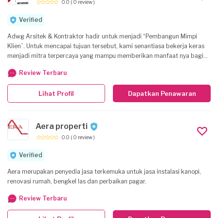
0.0
( 0 review )
Verified
Adwg Arsitek & Kontraktor hadir untuk menjadi “Pembangun Mimpi
Klien”. Untuk mencapai tujuan tersebut, kami senantiasa bekerja keras
menjadi mitra terpercaya yang mampu memberikan manfaat nya bagi
pelanggan kami. Tujuan utama kami adalah untuk memenuhi keinginan
Review Terbaru
pelanggan akan “Design & Build” Rumah Tinggal, Bangunan, Kantor, Tata
Ruang Dalam (Interior) dan Tata Ruang Luar (Fasade & Lansekap) Untuk
Lihat Profil
Dapatkan Penawaran
itu kami berupaya mewujudkannya dengan meningkatkan kemitraan
berkelanjutan dengan para pelanggan kami, memanfaatkan kemajuan
teknologi, dan menjadi warga komunitas dunia usaha yang baik.
Aera properti
0.0
( 0 review )
Verified
Aera merupakan penyedia jasa terkemuka untuk jasa instalasi kanopi,
renovasi rumah, bengkel las dan perbaikan pagar.
Review Terbaru