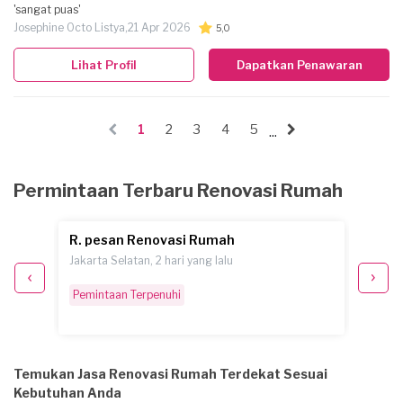
'sangat puas'
Josephine Octo Listya,
21 Apr 2026
5,0
Lihat Profil
Dapatkan Penawaran
1
2
3
4
5
...
Permintaan Terbaru Renovasi Rumah
R. pesan Renovasi Rumah
S. pe
Jakarta Selatan, 2 hari yang lalu
Jakarta
Pemintaan Terpenuhi
Pemint
Temukan Jasa Renovasi Rumah Terdekat Sesuai
Kebutuhan Anda