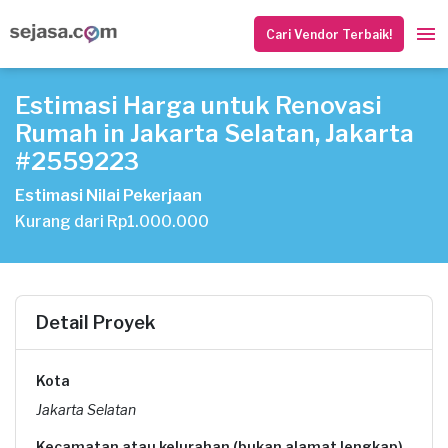
Cari Vendor Terbaik!
Estimasi Harga untuk Renovasi
Rumah in Jakarta Selatan, Jakarta
#2559223
Estimasi Nilai Pekerjaan
Kurang dari Rp1.000.000
Detail Proyek
Kota
Jakarta Selatan
Kecamatan atau kelurahan (bukan alamat lengkap)