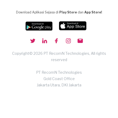
Download Aplikasi Sejasa di
Play Store
dan
App Store!
Copyright© 2026 PT RecomN Technologies, All rights
reserved
PT RecomN Technologies
Gold Coast Office
Jakarta Utara, DKI Jakarta