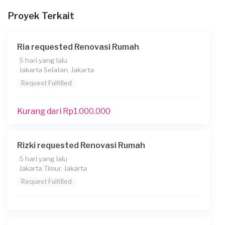
Proyek Terkait
Deskripsikan secara lebih lengkap tentang proyek
Anda
Air di kamar mandi tidak bisa lancar masuk ke lubang
Ria requested Renovasi Rumah
sinkhole / floor drain. Jadinya menggenang dan lembab.
5 hari yang lalu
Sepertinya Perlu atur kemiringan lantai.
Jakarta Selatan, Jakarta
Kapan Anda membutuhkan layanan?
Request Fulfilled
21-05-2026
Kurang dari Rp1.000.000
Informasi tambahan
Berapa budget total untuk layanan ini?
Rizki requested Renovasi Rumah
Kurang dari Rp1.000.000
5 hari yang lalu
File
Jakarta Timur, Jakarta
Request Fulfilled