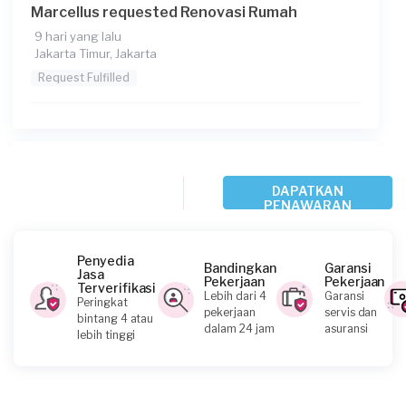
Marcellus requested Renovasi Rumah
9 hari yang lalu
Jakarta Timur, Jakarta
Request Fulfilled
Yudi requested Renovasi Rumah
DAPATKAN
20 hari yang lalu
PENAWARAN
Jakarta Utara, Jakarta
Request Fulfilled
Penyedia
Bandingkan
Garansi
Jasa
Pekerjaan
Pekerjaan
Rp1.000.001 - Rp2.500.000
Terverifikasi
Lebih dari 4
Garansi
Peringkat
pekerjaan
servis dan
bintang 4 atau
dalam 24 jam
asuransi
lebih tinggi
Dian requested Renovasi Rumah
30 hari yang lalu
Jakarta Timur, Jakarta