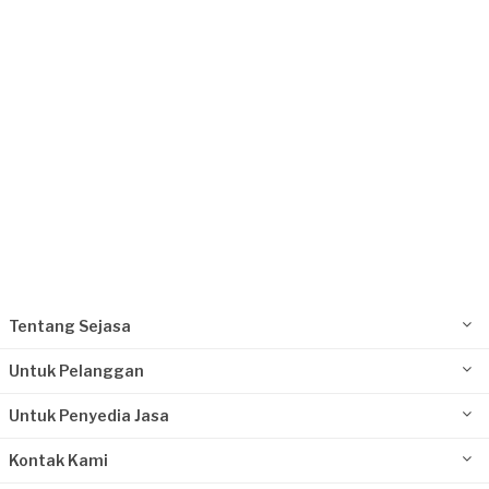
Kurang dari Rp1.000.000
Ipay requested Renovasi Rumah
Sekitar sebulan yang lalu
Jakarta Selatan, Jakarta
Request Fulfilled
Rp10.000.001 - Rp25.000.000
Tentang Sejasa
Untuk Pelanggan
Untuk Penyedia Jasa
Kontak Kami