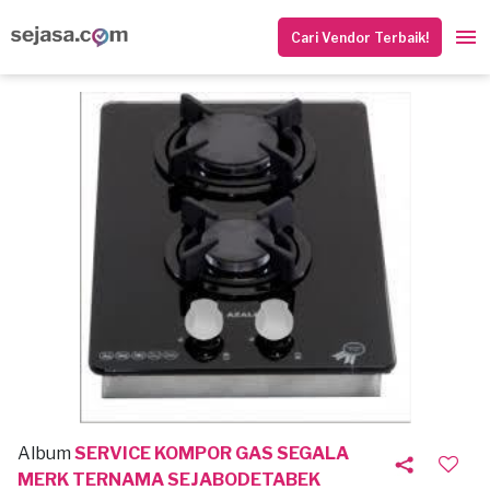
Cari Vendor Terbaik!
Album
SERVICE KOMPOR GAS SEGALA
MERK TERNAMA SEJABODETABEK