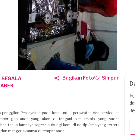
Bagikan Foto
Simpan
S SEGALA
D
TABEK
In
da
la
s panggilan Percayakan pada kami untuk perawatan dan service lah
ompor gas anda yang akan di tangani oleh teknisi yang sudah
han tahun lamanya segera hubungi kami di no tlp /sms yang tertera
a dan mengerjakannya di tempat anda