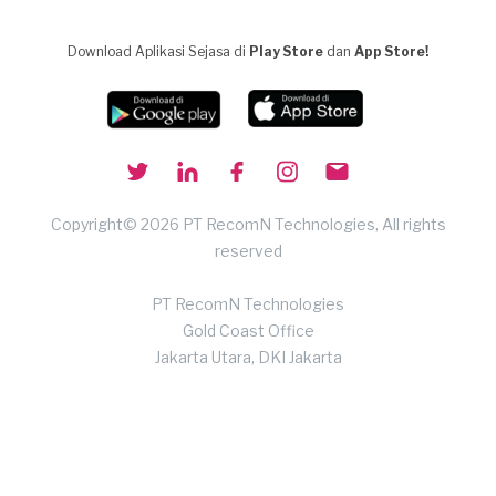
Download Aplikasi Sejasa di
Play Store
dan
App Store!
Copyright© 2026 PT RecomN Technologies, All rights
reserved
PT RecomN Technologies
Gold Coast Office
Jakarta Utara, DKI Jakarta