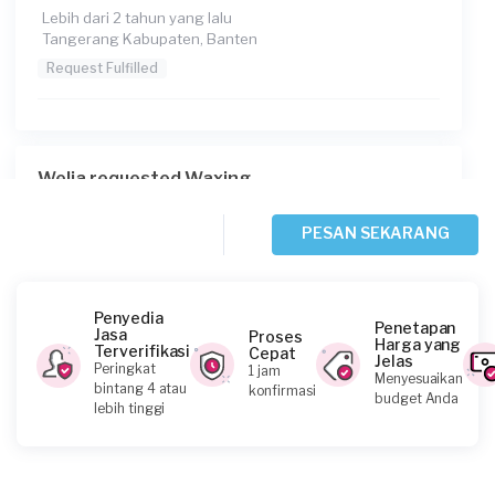
Lebih dari 2 tahun yang lalu
Tangerang Kabupaten, Banten
Request Fulfilled
Welia requested Waxing
Lebih dari 2 tahun yang lalu
Tangerang Selatan, Banten
PESAN SEKARANG
Request Fulfilled
Penyedia
Penetapan
Jasa
Proses
Harga yang
Terverifikasi
Cepat
Jelas
Fifah requested Waxing
Peringkat
1 jam
Menyesuaikan
bintang 4 atau
konfirmasi
Hampir 3 tahun yang lalu
budget Anda
lebih tinggi
Tangerang Selatan, Banten
Request Fulfilled