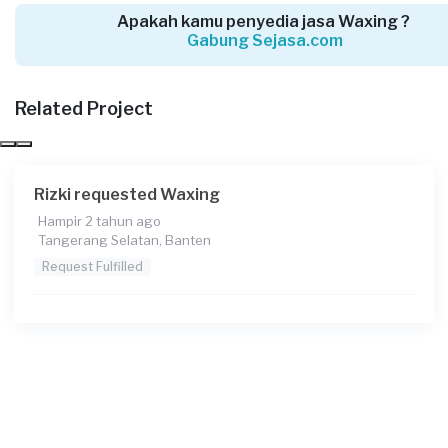
Apakah kamu penyedia jasa Waxing ?
Gabung Sejasa.com
Fifah requested Waxing
Sekitar 3 tahun yang lalu
Tangerang Selatan, Banten
Related Project
Request Fulfilled
Rizki requested Waxing
Hampir 2 tahun ago
Rania Hawelly requested Waxing
Tangerang Selatan, Banten
Lebih dari 3 tahun yang lalu
Request Fulfilled
Tangerang Selatan, Banten
Request Fulfilled
Karina Larasati requested Waxing
Lebih dari 3 tahun yang lalu
Tangerang Selatan, Banten