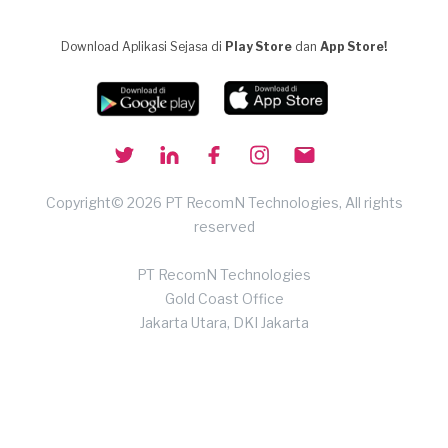
Download Aplikasi Sejasa di
Play Store
dan
App Store!
Copyright© 2026 PT RecomN Technologies, All rights
reserved
PT RecomN Technologies
Gold Coast Office
Jakarta Utara, DKI Jakarta