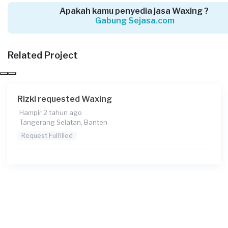
Apakah kamu penyedia jasa Waxing ?
Gabung Sejasa.com
Fifah requested Waxing
Hampir 3 tahun yang lalu
Tangerang Selatan, Banten
Related Project
Request Fulfilled
Rizki requested Waxing
Hampir 2 tahun ago
Rania Hawelly requested Waxing
Tangerang Selatan, Banten
Lebih dari 3 tahun yang lalu
Request Fulfilled
Tangerang Selatan, Banten
Request Fulfilled
Karina Larasati requested Waxing
Lebih dari 3 tahun yang lalu
Tangerang Selatan, Banten