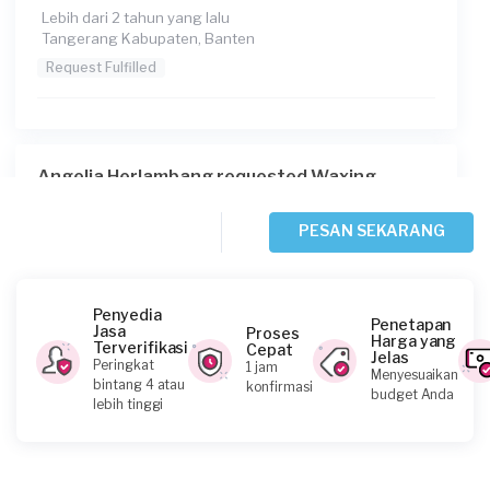
Lebih dari 2 tahun yang lalu
Tangerang Kabupaten, Banten
Request Fulfilled
Angelia Herlambang requested Waxing
Lebih dari 2 tahun yang lalu
Tangerang Kabupaten, Banten
PESAN SEKARANG
Request Fulfilled
Penyedia
Penetapan
Jasa
Proses
Harga yang
Terverifikasi
Cepat
Jelas
Welia requested Waxing
Peringkat
1 jam
Menyesuaikan
bintang 4 atau
konfirmasi
Lebih dari 2 tahun yang lalu
budget Anda
lebih tinggi
Tangerang Selatan, Banten
Request Fulfilled