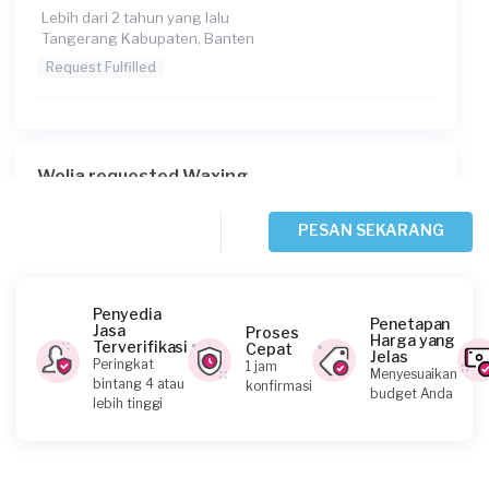
Lebih dari 2 tahun yang lalu
Tangerang Kabupaten, Banten
Request Fulfilled
Welia requested Waxing
Lebih dari 2 tahun yang lalu
Tangerang Selatan, Banten
PESAN SEKARANG
Request Fulfilled
Penyedia
Penetapan
Jasa
Proses
Harga yang
Terverifikasi
Cepat
Jelas
Fifah requested Waxing
Peringkat
1 jam
Menyesuaikan
bintang 4 atau
konfirmasi
Hampir 3 tahun yang lalu
budget Anda
lebih tinggi
Tangerang Selatan, Banten
Request Fulfilled