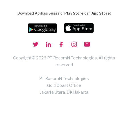
Download Aplikasi Sejasa di
Play Store
dan
App Store!
Copyright© 2026 PT RecomN Technologies, All rights
reserved
PT RecomN Technologies
Gold Coast Office
Jakarta Utara, DKI Jakarta