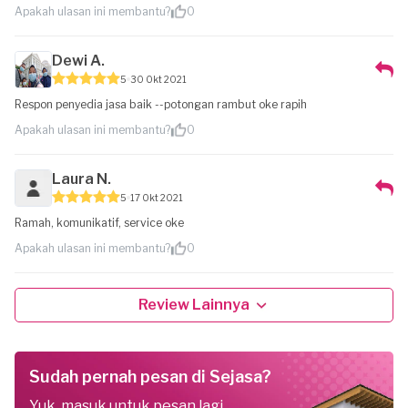
Apakah ulasan ini membantu?
0
Dewi A.
5
30 Okt 2021
Respon penyedia jasa baik --potongan rambut oke rapih
Apakah ulasan ini membantu?
0
Laura N.
5
17 Okt 2021
Ramah, komunikatif, service oke
Apakah ulasan ini membantu?
0
Review Lainnya
Sudah pernah pesan di Sejasa?
Yuk, masuk untuk pesan lagi