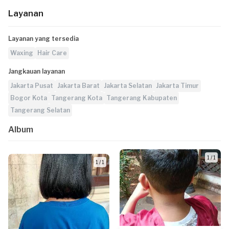
Layanan
Layanan yang tersedia
Waxing
Hair Care
Jangkauan layanan
Jakarta Pusat
Jakarta Barat
Jakarta Selatan
Jakarta Timur
Bogor Kota
Tangerang Kota
Tangerang Kabupaten
Tangerang Selatan
Album
1 / 1
1 / 1