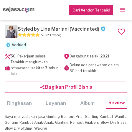
Cari Vendor Terbaik!
Styled by Lina Mariani (Vaccinated)
5.0
(23 review)
Verified
50
Pekerjaan selesai
Bergabung sejak
2021
Terakhir mengirimkan
Belum ada penawaran dalam
penawaran
sekitar 3 tahun
30 hari terakhir
lalu
Bagikan Profil Bisnis
Review
Ringkasan
Layanan
Album
Saya menyediakan jasa Gunting Rambut Pria, Gunting Rambut Wanita,
Gunting Rambut Anak-Anak, Gunting Rambut Hijabers, Blow Dry Biasa,
Blow Dry Styling, Waxing