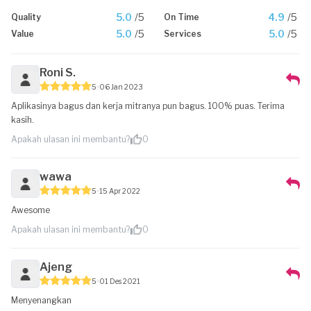
5.0
/5
4.9
/5
Quality
On Time
5.0
/5
5.0
/5
Value
Services
Roni S.
5
06 Jan 2023
Aplikasinya bagus dan kerja mitranya pun bagus. 100% puas. Terima
kasih.
Apakah ulasan ini membantu?
0
wawa
5
15 Apr 2022
Awesome
Apakah ulasan ini membantu?
0
Ajeng
5
01 Des 2021
Menyenangkan