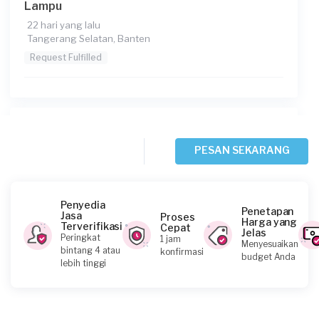
Lampu
22 hari yang lalu
Tangerang Selatan, Banten
Request Fulfilled
Steven requested Service Lampu
30 hari yang lalu
PESAN SEKARANG
Tangerang Kabupaten, Banten
Request Fulfilled
Penyedia
Penetapan
Jasa
Proses
Harga yang
Terverifikasi
Cepat
Jelas
Peringkat
1 jam
Menyesuaikan
Himawan requested Service Lampu
bintang 4 atau
konfirmasi
budget Anda
lebih tinggi
Sekitar sebulan yang lalu
Tangerang Kabupaten, Banten
Request Fulfilled