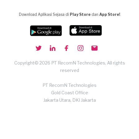
Download Aplikasi Sejasa di
Play Store
dan
App Store!
Copyright© 2026 PT RecomN Technologies, All rights
reserved
PT RecomN Technologies
Gold Coast Office
Jakarta Utara, DKI Jakarta