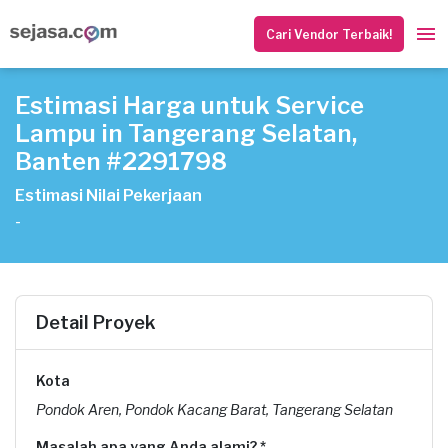
Cari Vendor Terbaik!
Estimasi Harga untuk Service
Lampu in Tangerang Selatan,
Banten #2291798
Estimasi Nilai Pekerjaan
-
Detail Proyek
Kota
Pondok Aren, Pondok Kacang Barat, Tangerang Selatan
Masalah apa yang Anda alami? *