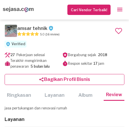
Cari Vendor Terbaik!
amsar tehnik
5.0
(16 review)
Verified
27
Pekerjaan selesai
Bergabung sejak
2018
Terakhir mengirimkan
Respon sekitar
17
jam
penawaran
5 bulan lalu
Bagikan Profil Bisnis
Review
Ringkasan
Layanan
Album
jasa pertukangan dan renovasi rumah
Layanan