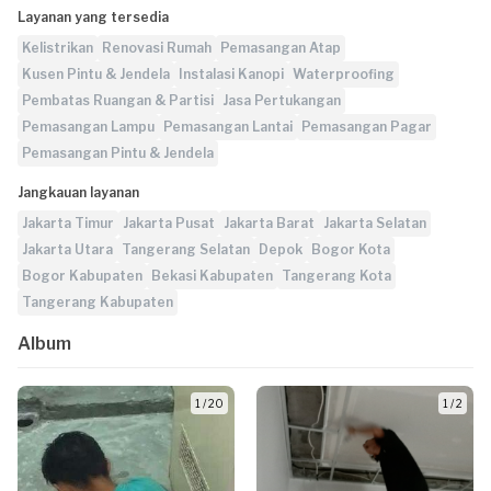
Layanan yang tersedia
Kelistrikan
Renovasi Rumah
Pemasangan Atap
Kusen Pintu & Jendela
Instalasi Kanopi
Waterproofing
Pembatas Ruangan & Partisi
Jasa Pertukangan
Pemasangan Lampu
Pemasangan Lantai
Pemasangan Pagar
Pemasangan Pintu & Jendela
Jangkauan layanan
Jakarta Timur
Jakarta Pusat
Jakarta Barat
Jakarta Selatan
Jakarta Utara
Tangerang Selatan
Depok
Bogor Kota
Bogor Kabupaten
Bekasi Kabupaten
Tangerang Kota
Tangerang Kabupaten
Album
1 / 20
1 / 2