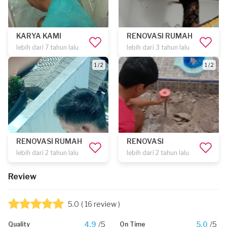
KARYA KAMI
RENOVASI RUMAH
lebih dari 7 tahun lalu
lebih dari 3 tahun lalu
1 / 2
1 / 2
RENOVASI RUMAH
RENOVASI
lebih dari 2 tahun lalu
lebih dari 2 tahun lalu
Review
5.0
( 16 review )
4.9
/5
5.0
/5
Quality
On Time