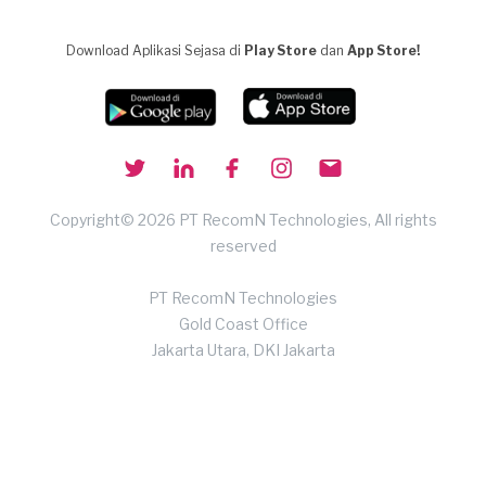
Download Aplikasi Sejasa di
Play Store
dan
App Store!
Copyright© 2026 PT RecomN Technologies, All rights
reserved
PT RecomN Technologies
Gold Coast Office
Jakarta Utara, DKI Jakarta