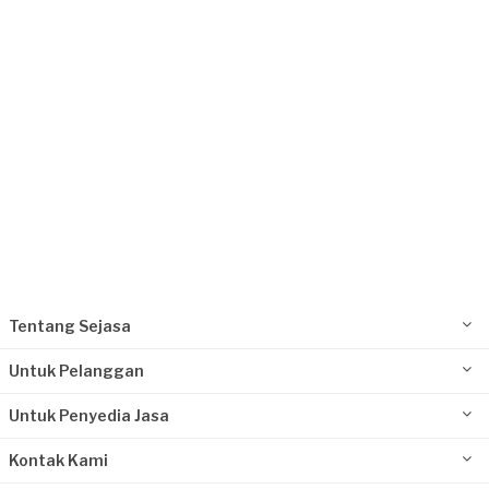
Kontraktor Bangunan
16 hari yang lalu
Jakarta Pusat, Jakarta
Request Fulfilled
Kurang dari Rp1.000.000
Fendi requested Kontraktor Bangunan
18 hari yang lalu
Jakarta Barat, Jakarta
Request Fulfilled
Tentang Sejasa
Rp2.500.001 - Rp5.000.000
Untuk Pelanggan
Untuk Penyedia Jasa
Kontak Kami