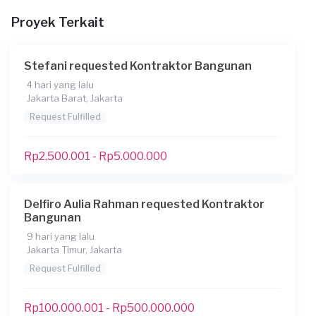
Rumah ditingkat
Proyek Terkait
Apakah Anda sudah memiliki denah untuk proyek
ini?
Stefani requested Kontraktor Bangunan
Tidak
4 hari yang lalu
Jakarta Barat, Jakarta
Tambahkan lampiran untuk membantu kami
memahami keinginan Anda
Request Fulfilled
Apakah Anda membutuhkan pinjaman?
Rp2.500.001 - Rp5.000.000
Belum tahu
Apakah pekerjaan ini untuk badan / perusahaan dan
membutuhkan faktur pajak dan PPh23?
Delfiro Aulia Rahman requested Kontraktor
Bangunan
Tidak
9 hari yang lalu
Kapan Anda membutuhkan layanan?
Jakarta Timur, Jakarta
01-05-2025
Request Fulfilled
*Perkiraan budget untuk pekerjaan ini
Rp100.000.001 - Rp500.000.000
200000000