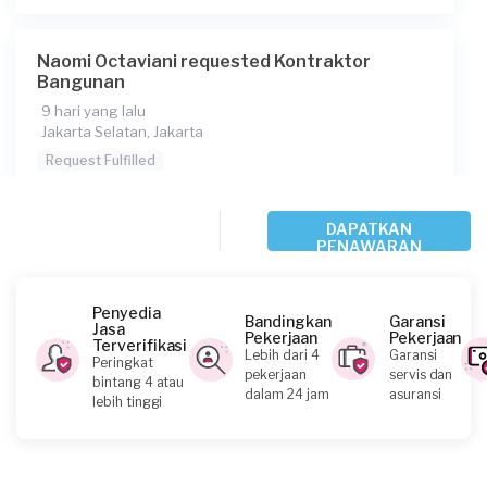
Berapa budget total untuk layanan ini?
Naomi Octaviani requested Kontraktor
Rp100.000.001 - Rp500.000.000
Bangunan
Catatan
9 hari yang lalu
Jakarta Selatan, Jakarta
Konsumen ini menggunakan
Request Fulfilled
Rp5.000.001 - Rp10.000.000
DAPATKAN
PENAWARAN
Ana requested Kontraktor Bangunan
Penyedia
Bandingkan
Garansi
13 hari yang lalu
Jasa
Pekerjaan
Pekerjaan
Jakarta Utara, Jakarta
Terverifikasi
Lebih dari 4
Garansi
Peringkat
Request Fulfilled
pekerjaan
servis dan
bintang 4 atau
dalam 24 jam
asuransi
lebih tinggi
Rp10.000.001 - Rp25.000.000