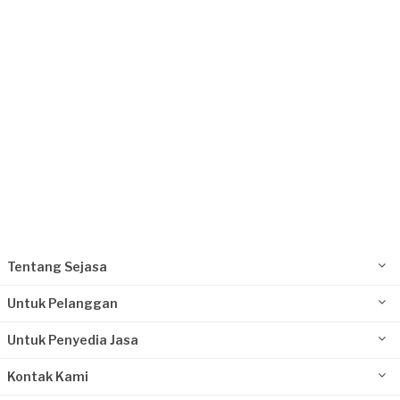
14 hari yang lalu
Jakarta Utara, Jakarta
Request Fulfilled
Rp10.000.001 - Rp25.000.000
Silviana requested Kontraktor Bangunan
15 hari yang lalu
Jakarta Barat, Jakarta
Request Fulfilled
Tentang Sejasa
Rp10.000.001 - Rp25.000.000
Untuk Pelanggan
Untuk Penyedia Jasa
Kontak Kami