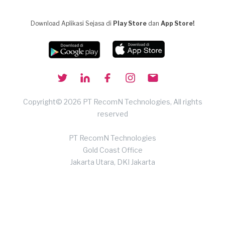
Download Aplikasi Sejasa di
Play Store
dan
App Store!
Copyright© 2026 PT RecomN Technologies, All rights
reserved
PT RecomN Technologies
Gold Coast Office
Jakarta Utara, DKI Jakarta