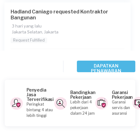
Diskusi
Hadland Caniago requested Kontraktor
Bangunan
Berapa budget total untuk layanan ini?
3 hari yang lalu
Rp5.000.001 - Rp10.000.000
Jakarta Selatan, Jakarta
Konsumen ini menggunakan
Request Fulfilled
Rp25.000.001 - Rp50.000.000
DAPATKAN
PENAWARAN
Stefani requested Kontraktor Bangunan
5 hari yang lalu
Penyedia
Bandingkan
Garansi
Jakarta Barat, Jakarta
Jasa
Pekerjaan
Pekerjaan
Terverifikasi
Request Fulfilled
Lebih dari 4
Garansi
Peringkat
pekerjaan
servis dan
bintang 4 atau
dalam 24 jam
asuransi
lebih tinggi
Rp2.500.001 - Rp5.000.000