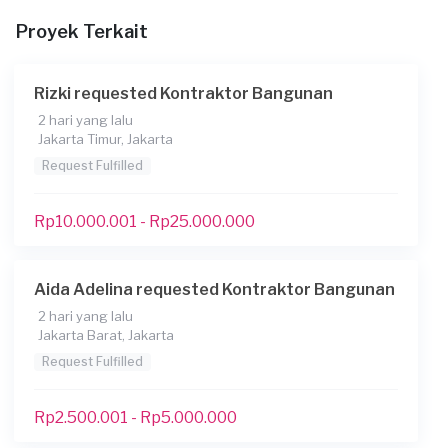
Cat rumah, ganti keramik utk kamar mandi, ganti plafon
Proyek Terkait
rusak dan mengatasi kebocoran dak atap
Apakah Anda sudah memiliki denah untuk proyek
Rizki requested Kontraktor Bangunan
ini?
2 hari yang lalu
Tidak
Jakarta Timur, Jakarta
Tambahkan lampiran untuk membantu kami
Request Fulfilled
memahami keinginan Anda
Rp10.000.001 - Rp25.000.000
Apakah Anda membutuhkan pinjaman?
Tidak
Apakah pekerjaan ini untuk badan / perusahaan dan
Aida Adelina requested Kontraktor Bangunan
membutuhkan faktur pajak dan PPh23?
2 hari yang lalu
Jakarta Barat, Jakarta
Tidak
Request Fulfilled
Kapan Anda membutuhkan layanan?
24-06-2025
Rp2.500.001 - Rp5.000.000
*Perkiraan total budget untuk pekerjaan ini