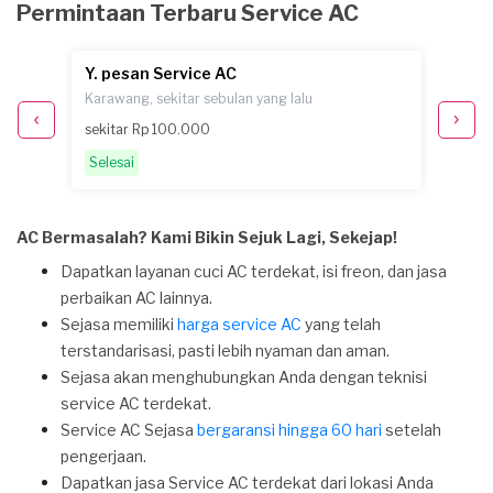
Permintaan Terbaru Service AC
Y. pesan Service AC
D. pe
Karawang, sekitar sebulan yang lalu
Karawan
sekitar Rp 100.000
Rp 100
Selesai
Selesa
AC Bermasalah? Kami Bikin Sejuk Lagi, Sekejap!
Dapatkan layanan cuci AC terdekat, isi freon, dan jasa
perbaikan AC lainnya.
Sejasa memiliki
harga service AC
yang telah
terstandarisasi, pasti lebih nyaman dan aman.
Sejasa akan menghubungkan Anda dengan teknisi
service AC terdekat.
Service AC Sejasa
bergaransi hingga 60 hari
setelah
pengerjaan.
Dapatkan jasa Service AC terdekat dari lokasi Anda