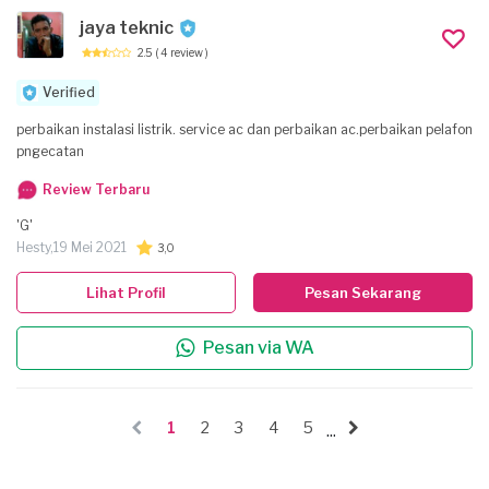
jaya teknic
2.5
( 4 review )
Verified
perbaikan instalasi listrik. service ac dan perbaikan ac.perbaikan pelafon
pngecatan
Review Terbaru
'G'
Hesty,
19 Mei 2021
3,0
Lihat Profil
Pesan Sekarang
Pesan via WA
1
2
3
4
5
...