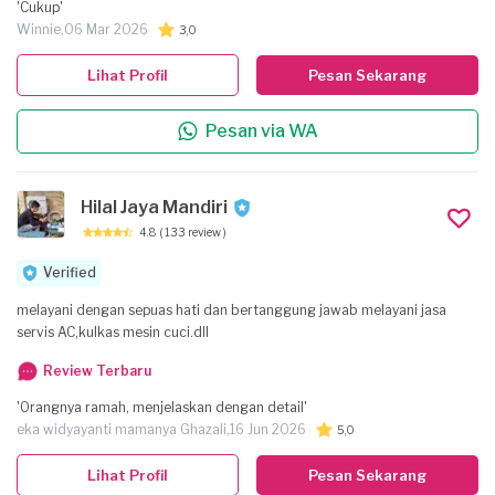
'Cukup'
Winnie,
06 Mar 2026
3,0
Lihat Profil
Pesan Sekarang
Pesan via WA
Hilal Jaya Mandiri
4.8
( 133 review )
Verified
melayani dengan sepuas hati dan bertanggung jawab melayani jasa
servis AC,kulkas mesin cuci.dll
Review Terbaru
'Orangnya ramah, menjelaskan dengan detail'
eka widyayanti mamanya Ghazali,
16 Jun 2026
5,0
Lihat Profil
Pesan Sekarang