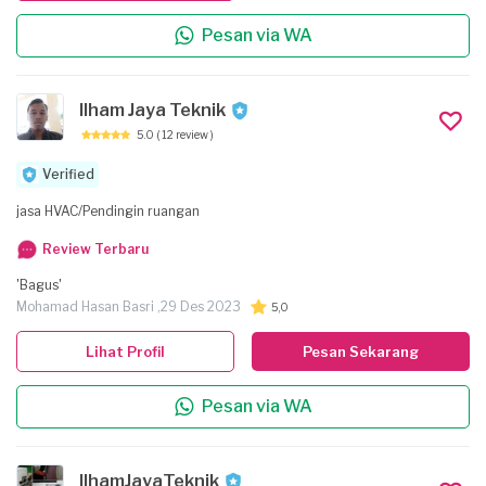
Pesan via WA
Ilham Jaya Teknik
5.0
( 12 review )
Verified
jasa HVAC/Pendingin ruangan
Review Terbaru
'Bagus'
Mohamad Hasan Basri ,
29 Des 2023
5,0
Lihat Profil
Pesan Sekarang
Pesan via WA
IlhamJayaTeknik