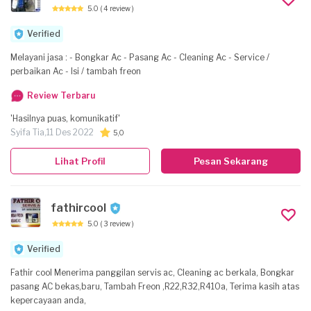
5.0
( 4 review )
Verified
Melayani jasa : - Bongkar Ac - Pasang Ac - Cleaning Ac - Service /
perbaikan Ac - Isi / tambah freon
Review Terbaru
'Hasilnya puas, komunikatif'
Syifa Tia,
11 Des 2022
5,0
Lihat Profil
Pesan Sekarang
fathircool
5.0
( 3 review )
Verified
Fathir cool Menerima panggilan servis ac, Cleaning ac berkala, Bongkar
pasang AC bekas,baru, Tambah Freon ,R22,R32,R410a, Terima kasih atas
kepercayaan anda,