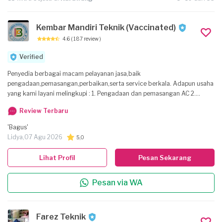
Kembar Mandiri Teknik (Vaccinated)
4.6
( 187 review )
Verified
Penyedia berbagai macam pelayanan jasa,baik
pengadaan,pemasangan,perbaikan,serta service berkala. Adapun usaha
yang kami layani melingkupi : 1. Pengadaan dan pemasangan AC 2.
Perawatan / service berkala AC 3. Perbaikan kerusakan AC 4. Rental AC
Review Terbaru
dan Blower Misty/air (yang biasa untuk hajatan) 5. Plumbing 6.
Mekanikal dan Elektrikal 7. Jasa Pemindahan Barang Rumah Tangga 8.
'Bagus'
Alarm & CCTV 9. Plumbing 10. Pompa air
Lidya,
07 Agu 2026
5,0
Lihat Profil
Pesan Sekarang
Pesan via WA
Farez Teknik