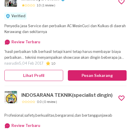
1.0
( 1 review )
Verified
Penyedia jasa Service dan perbaikan AC MesinCuci dan Kulkas di daerah
Kerawang dan sekitarnya
Review Terbaru
'hasil perbaikan tdk berhasil tetapi kami tetap harus membayar biaya
perbaikan... teknisi menyampaikan showcase akan dingin beberapa jam
kemudian tetapi sampe beberapa jam dan sampe saat ini showcase tdk
nasrudin5,
04 Feb 2017
1,0
berfungsi alias masih tetap RUSAK...!!! '
Lihat Profil
Pesan Sekarang
INDOSARANA TEKNIK(specialist dingin)
0.0
( 0 review )
Profesional,safety,berkualitas,bergaransi,dan bertanggunjawab
Review Terbaru