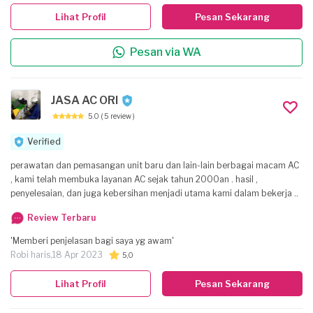
Lihat Profil
Pesan Sekarang
Pesan via WA
JASA AC ORI
5.0
( 5 review )
Verified
perawatan dan pemasangan unit baru dan lain-lain berbagai macam AC
, kami telah membuka layanan AC sejak tahun 2000an . hasil ,
penyelesaian, dan juga kebersihan menjadi utama kami dalam bekerja ..
Review Terbaru
'Memberi penjelasan bagi saya yg awam'
Robi haris,
18 Apr 2023
5,0
Lihat Profil
Pesan Sekarang