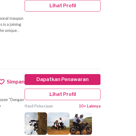
Lihat Profil
rsonal maupun
 is a joining
the unique
lios at
Dapatkan Penawaran
Simpan
Lihat Profil
o
Hasil Pekerjaan
10+ Lainnya