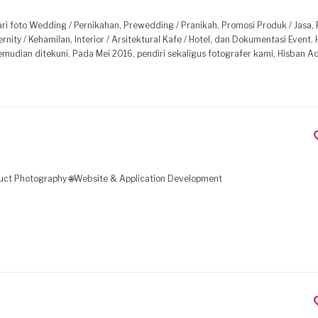
i foto Wedding / Pernikahan, Prewedding / Pranikah, Promosi Produk / Jasa, 
ty / Kehamilan, Interior / Arsitektural Kafe / Hotel, dan Dokumentasi Event. Hizzband
emudian ditekuni. Pada Mei 2016, pendiri sekaligus fotografer kami, Hisban Ad
 fokus untuk berjualan alat-alat fotografi dan membuka jasa fotografi.
oduct Photography 🌐Website & Application Development