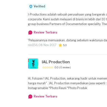
Verified
I-Productions adalah sebuah perusahaan yang bergerak di
corporate. Kami sudah melayani di bisnis ini lebih dari 1
group business Partners of Documentation speciality. The
concept that will wrap your life with arts provided by us.
Review Terbaru
www.fransiscomanuputty.com
'Pelayanannya memuaskan, datang sebelum waktunya dan 
nini156,
08 Nov 2017
5,0
IAL Production
0.0
( 0 review )
Hi, Fotozen ! IAL Production, sekarang hadir untuk memenuhi kebutuhan para fotozen dalam mengabadikan setiap moment bahagia fotozen "Dengan
harga murah" . IAL Production menyediakan jasa seperti 
Instagramable *Photo Reuni *Photo Produk
Review Terbaru