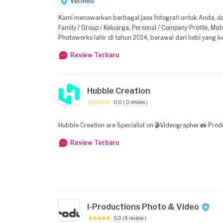
Verified
Kami menawarkan berbagai jasa fotografi untuk Anda, dar
Family / Group / Keluarga, Personal / Company Profile, Materni
Photoworks lahir di tahun 2014, berawal dari hobi yang k
dari pekerjaan lamanya di salah satu BUMN, yang kemudian
Review Terbaru
Hubble Creation
0.0
( 0 review )
Hubble Creation are Specialist on 🎬Videographer 📸 Pr
Review Terbaru
I-Productions Photo & Video
5.0
( 9 review )