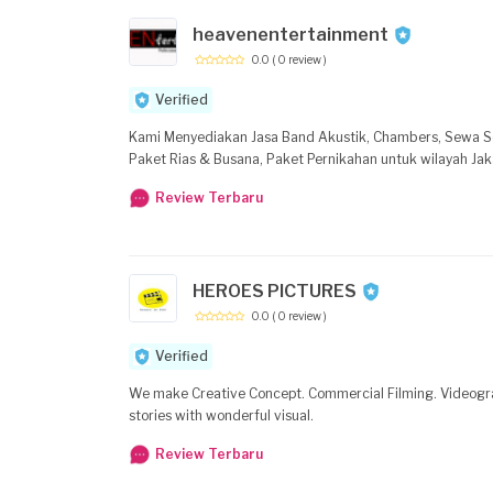
heavenentertainment
0.0
( 0 review )
Verified
Kami Menyediakan Jasa Band Akustik, Chambers, Sewa S
Paket Rias & Busana, Paket Pernikahan untuk wilayah Jaka
Review Terbaru
HEROES PICTURES
0.0
( 0 review )
Verified
We make Creative Concept. Commercial Filming. Videography Concept. we combine your ideas with our creatives and present it in the beautiful
stories with wonderful visual.
Review Terbaru