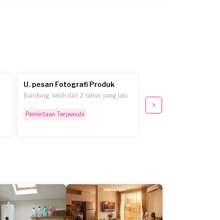
U. pesan Fotografi Produk
M.R. pesan Fotograf
Bandung, lebih dari 2 tahun yang lalu
Depok, hampir 3 tahun ya
Pemintaan Terpenuhi
Pemintaan Terpenuhi