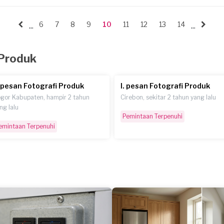
6
7
8
9
10
11
12
13
14
...
...
 Produk
. pesan Fotografi Produk
I. pesan Fotografi Produk
gor Kabupaten, hampir 2 tahun
Cirebon, sekitar 2 tahun yang lalu
ng lalu
Pemintaan Terpenuhi
emintaan Terpenuhi