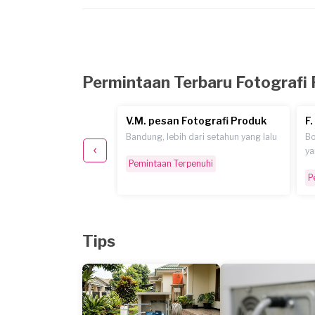
Permintaan Terbaru Fotografi
otografi Produk
V.M. pesan Fotografi Produk
F
pir 6 tahun yang lalu
Bandung, lebih dari setahun yang lalu
Bo
ya
erpenuhi
Pemintaan Terpenuhi
P
Tips