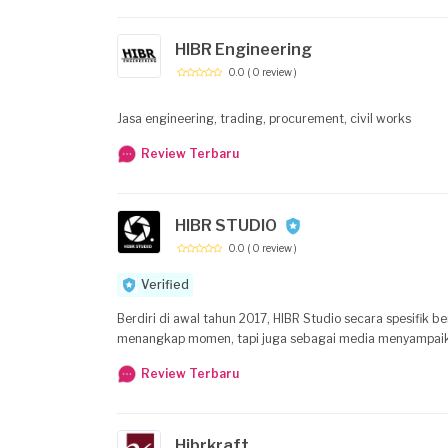
HIBR Engineering
0.0
( 0 review )
Jasa engineering, trading, procurement, civil works
Review Terbaru
HIBR STUDIO
0.0
( 0 review )
Verified
Berdiri di awal tahun 2017, HIBR Studio secara spesifik 
menangkap momen, tapi juga sebagai media menyampaika
Review Terbaru
Hibrkraft