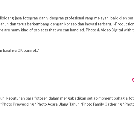
bidang jasa fotografi dan videografi profesional yang melayani baik klien pe
0 tahun dan terus berkembang dengan konsep dan inovasi terbaru. I-Productions
re are many kind of projects that we can handled. Photo & Video Digital with 
 By Appoinment Only is our based business system for now. Just check my portfo
hasilnya OK banget..'
: *Photo Prewedding *Photo Acara Ulang Tahun *Photo Family Gathering *Phot