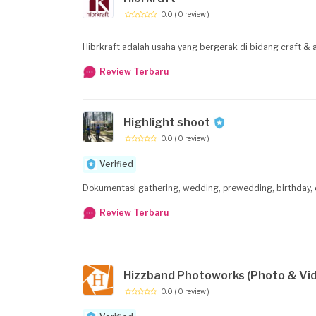
0.0
( 0 review )
Hibrkraft adalah usaha yang bergerak di bidang craft & 
Review Terbaru
Highlight shoot
0.0
( 0 review )
Verified
Dokumentasi gathering, wedding, prewedding, birthday, d
Review Terbaru
Hizzband Photoworks (Photo & Vi
0.0
( 0 review )