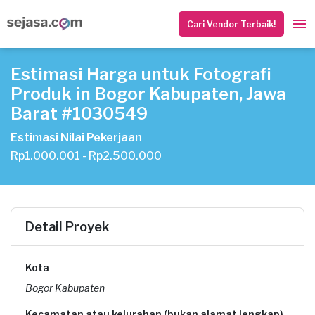
Cari Vendor Terbaik!
Estimasi Harga untuk Fotografi
Produk in Bogor Kabupaten, Jawa
Barat #1030549
Estimasi Nilai Pekerjaan
Rp1.000.001 - Rp2.500.000
Detail Proyek
Kota
Bogor Kabupaten
Kecamatan atau kelurahan (bukan alamat lengkap)