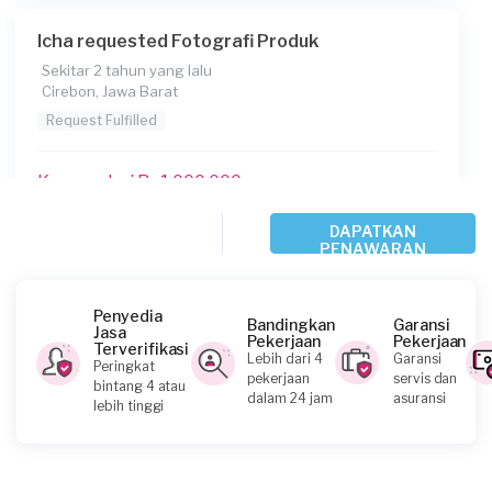
Icha requested Fotografi Produk
Sekitar 2 tahun yang lalu
Cirebon, Jawa Barat
Request Fulfilled
Kurang dari Rp1.000.000
DAPATKAN
PENAWARAN
Uzamah requested Fotografi Produk
Lebih dari 2 tahun yang lalu
Bandung, Jawa Barat
Penyedia
Bandingkan
Garansi
Jasa
Request Fulfilled
Pekerjaan
Pekerjaan
Terverifikasi
Lebih dari 4
Garansi
Peringkat
pekerjaan
servis dan
bintang 4 atau
Kurang dari Rp1.000.000
dalam 24 jam
asuransi
lebih tinggi
Mutiara Resti requested Fotografi Produk