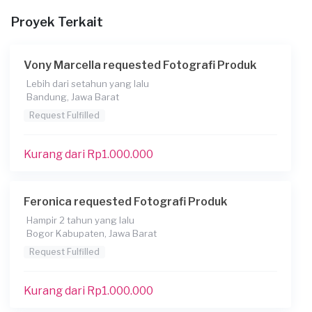
Proyek Terkait
Apakah Anda ingin mencetak hasil foto?
Ya
Vony Marcella requested Fotografi Produk
Kapan Anda membutuhkan layanan?
Lebih dari setahun yang lalu
14-10-2020
Bandung, Jawa Barat
Informasi tambahan
Request Fulfilled
untuk prewedding
Kurang dari Rp1.000.000
Berapa budget total untuk layanan ini?
Rp 1.000.001 - 2.500.000
Feronica requested Fotografi Produk
Hampir 2 tahun yang lalu
Bogor Kabupaten, Jawa Barat
Request Fulfilled
Kurang dari Rp1.000.000