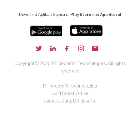
Download Aplikasi Sejasa di
Play Store
dan
App Store!
Copyright© 2026 PT RecomN Technologies, All rights
reserved
PT RecomN Technologies
Gold Coast Office
Jakarta Utara, DKI Jakarta