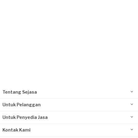
Kurang dari Rp1.000.000
Rika requested Fotografi Produk
Lebih dari 3 tahun yang lalu
Bekasi Kota, Jawa Barat
Request Fulfilled
Kurang dari Rp1.000.000
Tentang Sejasa
Untuk Pelanggan
Untuk Penyedia Jasa
Kontak Kami