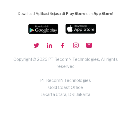
Download Aplikasi Sejasa di
Play Store
dan
App Store!
Copyright© 2026 PT RecomN Technologies, All rights
reserved
PT RecomN Technologies
Gold Coast Office
Jakarta Utara, DKI Jakarta