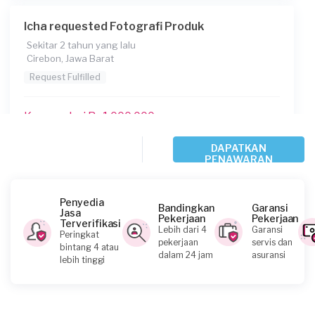
Icha requested Fotografi Produk
Sekitar 2 tahun yang lalu
Cirebon, Jawa Barat
Request Fulfilled
Kurang dari Rp1.000.000
DAPATKAN
PENAWARAN
Uzamah requested Fotografi Produk
Lebih dari 2 tahun yang lalu
Bandung, Jawa Barat
Penyedia
Bandingkan
Garansi
Jasa
Request Fulfilled
Pekerjaan
Pekerjaan
Terverifikasi
Lebih dari 4
Garansi
Peringkat
pekerjaan
servis dan
bintang 4 atau
Kurang dari Rp1.000.000
dalam 24 jam
asuransi
lebih tinggi
Mutiara Resti requested Fotografi Produk