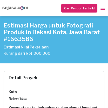
Cari Vendor Terbaik!
Estimasi Harga untuk Fotografi
Produk in Bekasi Kota, Jawa Barat
#1663586
Estimasi Nilai Pekerjaan
Kurang dari Rp1.000.000
Detail Proyek
Kota
Bekasi Kota
Kecamatan atau kelurahan (bukan alamat lengkap)