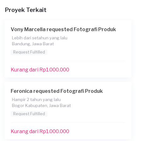
Proyek Terkait
Apakah Anda ingin mencetak hasil foto?
Tidak
Vony Marcella requested Fotografi Produk
Kapan Anda membutuhkan layanan?
Lebih dari setahun yang lalu
13-11-2022
Bandung, Jawa Barat
Informasi tambahan
Request Fulfilled
produk yang difoto adalah mainan anak dan
flascard/buku anak
Kurang dari Rp1.000.000
Berapa budget total untuk layanan ini?
Kurang dari Rp1.000.000
Feronica requested Fotografi Produk
Hampir 2 tahun yang lalu
Bogor Kabupaten, Jawa Barat
Request Fulfilled
Kurang dari Rp1.000.000