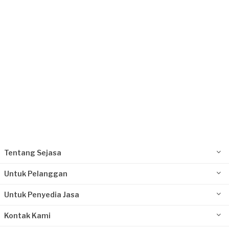
Kurang dari Rp1.000.000
Jalal Annazhor requested Fotografi Produk
Hampir 5 tahun yang lalu
Cirebon, Jawa Barat
Request Fulfilled
Kurang dari Rp 1.000.000
Tentang Sejasa
Untuk Pelanggan
Untuk Penyedia Jasa
Kontak Kami