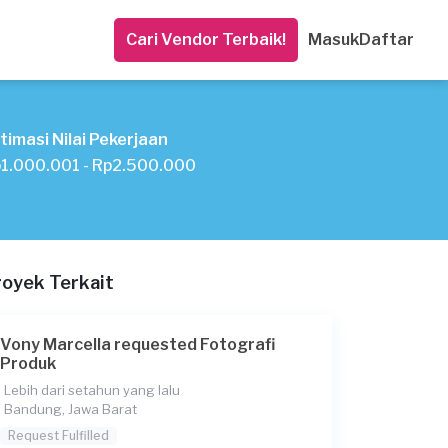
Cari Vendor Terbaik!
Masuk
Daftar
timasi Nilai Pekerjaan
1.000.001 - Rp2.500.000
royek Terkait
Vony Marcella requested Fotografi
Produk
Lebih dari setahun yang lalu
Bandung, Jawa Barat
Request Fulfilled