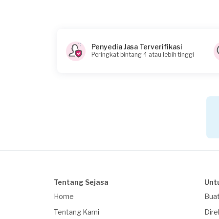
Tidak
Kapan Anda membutuhkan layanan?
31-03-2021
Penyedia Jasa Terverifikasi
Peringkat bintang 4 atau lebih tinggi
Informasi tambahan
Berapa budget total untuk layanan ini?
Rp 1.000.001 - 2.500.000
Tentang Sejasa
Unt
Home
Buat
Tentang Kami
Dire