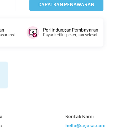
DAPATKAN PENAWARAN
Uzamah requested Fotografi Produk
Lebih dari 2 tahun yang lalu
an
Perlindungan Pembayaran
Bandung, Jawa Barat
 asuransi
Bayar ketika pekerjaan selesai
Request Fulfilled
Kurang dari Rp1.000.000
Mutiara Resti requested Fotografi
Produk
Hampir 3 tahun yang lalu
Depok, Jawa Barat
Request Fulfilled
sa
Kontak Kami
Kurang dari Rp1.000.000
ja
hello@sejasa.com