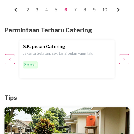
2
3
4
5
6
7
8
9
10
...
...
Permintaan Terbaru Catering
S.K. pesan Catering
S. pe
Jakarta Selatan, sekitar 2 bulan yang lalu
Jakarta
Selesai
Pemint
Tips