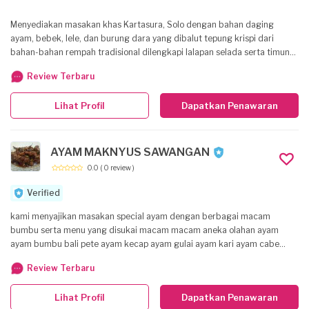
Menyediakan masakan khas Kartasura, Solo dengan bahan daging
ayam, bebek, lele, dan burung dara yang dibalut tepung krispi dari
bahan-bahan rempah tradisional dilengkapi lalapan selada serta timun
dan sambal yang cetarrr. Sajian lainnya Soto Ayam Kartosuro, pecel
Review Terbaru
sayur, dan pecak telur. Lokasi strategis sekira 500 meter dari Boulevard
Grand Depok City, Depok, Jawa Barat.
Lihat Profil
Dapatkan Penawaran
AYAM MAKNYUS SAWANGAN
0.0
( 0 review )
Verified
kami menyajikan masakan special ayam dengan berbagai macam
bumbu serta menu yang disukai macam macam aneka olahan ayam
ayam bumbu bali pete ayam kecap ayam gulai ayam kari ayam cabe
hijau ayam rasa pepes kemangi ayam teriyaki bawang bombai ayam
Review Terbaru
kriuk bumbu saus ayam kentuky ayam balado ayam rendang
Lihat Profil
Dapatkan Penawaran