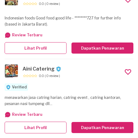
catering kami adalah kami benar-benar bisa dipercaya. karena
0.0
( 0 review )
kepercayaan Anda adalah kebanggaan kami.
Indonesian foods Good food good life - ********727 for further info
(based in Jakarta Barat).
Review Terbaru
Lihat Profil
Dapatkan Penawaran
Aini Catering
0.0
( 0 review )
Verified
menawarkan jasa catring harian, catring event , catring kantoran,
pesanan nasi tumpeng dll...
Review Terbaru
Lihat Profil
Dapatkan Penawaran