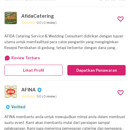
AfidaCatering
0.0
( 0 review )
AFIDA Catering Service & Wedding Consultant didirikan dengan tujuan
utama untuk memfasilitasi para calon pengantin yang menginginkan
Resepsi Pernikahan di gedung, tetapi terbentur dengan dana yang
terbatas. Banyak calon pengantin yang ingin melangsungkan acara
Review Terbaru
Resepsi Pernikahan mereka di gedung tetapi sudah membayangkan
berapa banyak dana yang harus dikeluarkan untuk acara tersebut. Oleh
Lihat Profil
Dapatkan Penawaran
karena itu, kami usahakan untuk dapat membantu para calon pengantin
yang ingin menggelar acara Resepsi Pernikahan di gedung tetapi
dengan dana yang terbatas. Tentu saja hal ini tidak terlepas dari kualitas
yang tetap terjaga, dan kami berupaya untuk memberikan yang terbaik
AFINA
demi kepuasan Pengantin.
0.0
( 0 review )
Verified
AFINA membantu anda untuk mewujudkan mimpi anda dalam membuat
suatu event. Kami akan membantu mulai dari persiapan sampai
pelaksanaan. Kami juga menerima pemesanan catering dan pemesanan