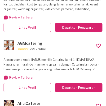
kantor, pindahan kost, jemputan, ulang tahun, ulangtahun anak, event
organizer, wedding organizer, kids corner, pameran, exhebition,
corporate event, family gathering, sewa sound system
Review Terbaru
Lihat Profil
Dapatkan Penawaran
AGMcatering
0.0
( 0 review )
Alasan utama Anda HARUS memilih Catering kami: 1. HEMAT BIAYA.
Harga yang murah dengan menu yg sama dengan Catering lain benar-
benar menjadi alasan banyak orang untuk memilih AGM Catering. 2.
RASA TERJAMIN. Rasa dijamin enak, karena sudah ribuan pelanggan
Review Terbaru
kami dari kalangan mahasiswa dan pegawai kantoran membuktikan
masakan kami. 3. ON TIME. Proses delivery yg tepat waktu sangat kami
Lihat Profil
Dapatkan Penawaran
utamakan 4. BERGARANSI. Jika ada masakan kami yg basi, tidak sesuai
dengan menu yg kami tawarkan dan telat antar, maka akan kami potong
setengah harga (khusus nasi kotak) dan akan kami kurangi harganya
(khusus snack kotak) 5. BiSA DIPERCAYA. Alasan terakhir harus memilih
AhuiCaterer