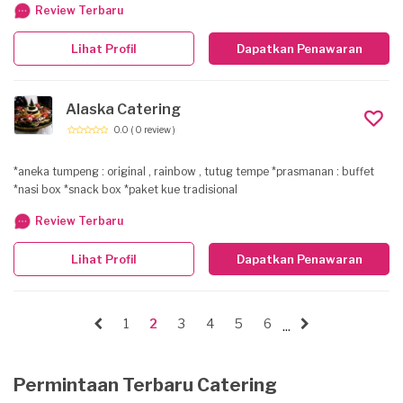
Review Terbaru
main course, & dessert) untuk min. 10 orang di venue yang telah
ditentukan oleh customer. Akalpa Catering juga menyediakan makanan
Lihat Profil
Dapatkan Penawaran
khas Indonesia, Western, Chinese, dan Canapé untuk acara spesial.
Tersedia juga aneka macam minuman, cake & desserts yang dapat
dipesan secara personal.
Alaska Catering
0.0
( 0 review )
*aneka tumpeng : original , rainbow , tutug tempe *prasmanan : buffet
*nasi box *snack box *paket kue tradisional
Review Terbaru
Lihat Profil
Dapatkan Penawaran
1
2
3
4
5
6
...
Permintaan Terbaru Catering