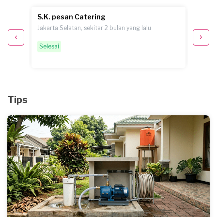
S.K. pesan Catering
S. pe
Jakarta Selatan, sekitar 2 bulan yang lalu
Jakarta
Selesai
Pemint
Tips