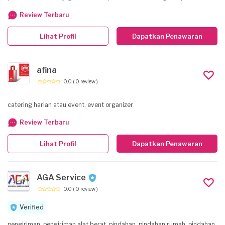
snack box
Review Terbaru
Lihat Profil
Dapatkan Penawaran
afina
0.0
( 0 review )
catering harian atau event, event organizer
Review Terbaru
Lihat Profil
Dapatkan Penawaran
AGA Service
0.0
( 0 review )
Verified
pengiriman, pengiriman alat berat, pindahan, pindahan rumah, pindahan