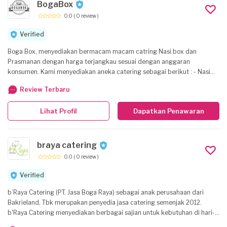
BogaBox
0.0
( 0 review )
Verified
Boga Box, menyediakan bermacam macam catring Nasi box dan
Prasmanan dengan harga terjangkau sesuai dengan anggaran
konsumen. Kami menyediakan aneka catering sebagai berikut : - Nasi
Box - Snack Box - Tumpeng - Prasmanan Kami telah melayani kebutuhan
Review Terbaru
catering corporasi maupun perorangan, client kami antara lain : MNC TV
taman mini, Trans TV, RCTI, Sekolah sekolahan. Silahkan menghubungi
Lihat Profil
Dapatkan Penawaran
kami perihal kebutuhan catering acara anda. Contact Us : Email :
pt.seleraradjasejahtera@gmail.com TLP/WA : ********399 / ********24
braya catering
0.0
( 0 review )
Verified
b’Raya Catering (PT. Jasa Boga Raya) sebagai anak perusahaan dari
Bakrieland, Tbk merupakan penyedia jasa catering semenjak 2012.
b'Raya Catering menyediakan berbagai sajian untuk kebutuhan di hari-
hari istimewa anda. Dengan sertifikasi ISO22000, halal MUI, dan laik