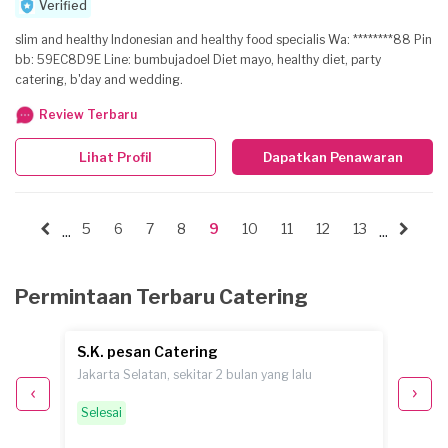
Verified
slim and healthy Indonesian and healthy food specialis Wa: ********88 Pin
bb: 59EC8D9E Line: bumbujadoel Diet mayo, healthy diet, party
catering, b'day and wedding.
Review Terbaru
Lihat Profil
Dapatkan Penawaran
5
6
7
8
9
10
11
12
13
...
...
Permintaan Terbaru Catering
S.K. pesan Catering
S. pe
Jakarta Selatan, sekitar 2 bulan yang lalu
Jakarta
Selesai
Pemint