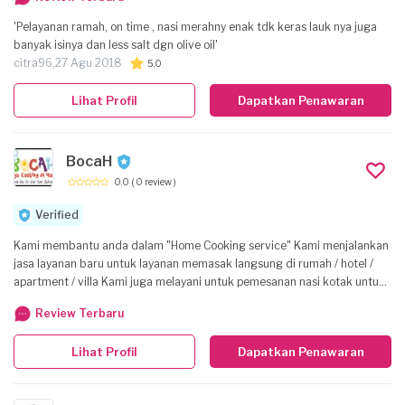
Universitas Brawijaya Surabaya
'Pelayanan ramah, on time , nasi merahny enak tdk keras lauk nya juga
banyak isinya dan less salt dgn olive oil'
citra96,
27 Agu 2018
5,0
Lihat Profil
Dapatkan Penawaran
BocaH
0.0
( 0 review )
Verified
Kami membantu anda dalam "Home Cooking service" Kami menjalankan
jasa layanan baru untuk layanan memasak langsung di rumah / hotel /
apartment / villa Kami juga melayani untuk pemesanan nasi kotak untuk
acara ulang tahun, syukuran, meeting, atau acara lainnya. Mohon untuk
Review Terbaru
bisa menghubungi kami terlebih dahulu guna melakukan kordinasi atau
penawaran harga sebelumnya. Minimal 7 hari sebelum nya. Kami
Lihat Profil
Dapatkan Penawaran
melayani jasa untuk wilayah Denpasar - Kuta - Nusa Dua - Legian -
Seminyak Untuk informasi dan pemesanan dapat menghubungi kami di
********669 (Abed)