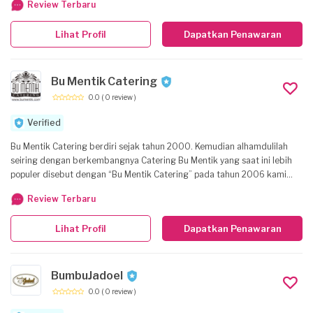
Review Terbaru
hygiene oleh Dinas Kesehatan , kami pastikan kualitas sajian kami lezat
dan higienis.
Lihat Profil
Dapatkan Penawaran
Bu Mentik Catering
0.0
( 0 review )
Verified
Bu Mentik Catering berdiri sejak tahun 2000. Kemudian alhamdulilah
seiring dengan berkembangnya Catering Bu Mentik yang saat ini lebih
populer disebut dengan “Bu Mentik Catering” pada tahun 2006 kami
bergabung dengan Asosiasi Perusahaan Jasa Boga Indonesia (APJI)
Review Terbaru
Yogyakarta guna mengembangkan kualitas pelayanan kami. Bu Mentik
Catering awalnya hanya fokus pada bisnis catering pernikahan dan
Lihat Profil
Dapatkan Penawaran
catering nasi box kemudian berkembang dalam fokus bisnis wedding
organizer dengan sistem paket pernikahan juga catering untuk seminar
seperti paket coffee break juga lunch.
BumbuJadoel
0.0
( 0 review )