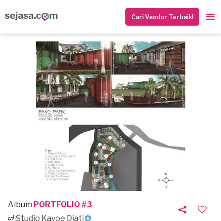
Cari Vendor Terbaik!
Album
PORTFOLIO #3
Studio Kayoe Djati