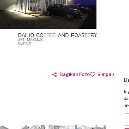
Bagikan Foto
Simpan
D
In
da
la