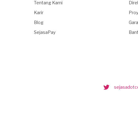
Tentang Kami
Dire
Karir
Proy
Blog
Gara
SejasaPay
Ban
sejasadot