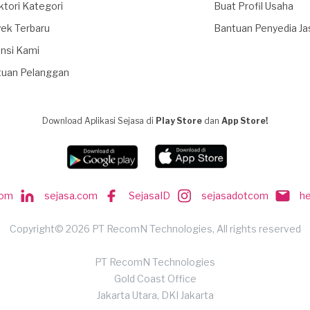
ktori Kategori
Buat Profil Usaha
ek Terbaru
Bantuan Penyedia Ja
nsi Kami
tuan Pelanggan
Download Aplikasi Sejasa di
Play Store
dan
App Store!
com
sejasa.com
SejasaID
sejasadotcom
h
Copyright© 2026 PT RecomN Technologies, All rights reserved
PT RecomN Technologies
Gold Coast Office
Jakarta Utara, DKI Jakarta