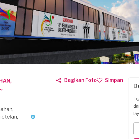
Bagikan Foto
Simpan
HAN,
D
,
In
da
mahan,
la
otelan,