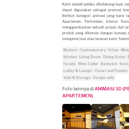
Kami adalah pelaku dibelakang layar 
dapat digunakan sebagai promosi bisn
Berikut, kategori animasi yang kami t
Apartemen, Perhotelan, Interior R
menggambarkan sebuah proses dari pro
produk yang dikemas dengan konsep ad
mengenai jasa atau layanan kami. Salam
Modern
Contemporary
Urban
Mini
Kitchen
Living Room
Dining Room
Facade
Wine Cellar
Backyard
Rest
Lobby & Lounge
Closet and Powde
Void & Storage
Design-only
Foto lainnya di
ANIMASI 3D (
APARTEMEN)