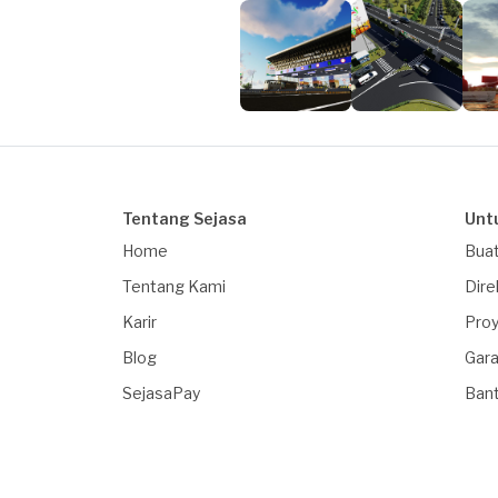
Tentang Sejasa
Unt
Home
Buat
Tentang Kami
Dire
Karir
Proy
Blog
Gara
SejasaPay
Ban