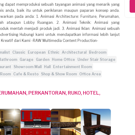
yang dapat memproduksi sebuah tayangan animasi yang menarik yang
is anda, baik itu untuk periklanan maupun paparan konsep anda.
awarkan pada anda: 1. Animasi Architecture: Furniture, Perumahan,
umah ataupun Lobby Ruangan. 2. Animasi Teknik: Animasi yang
duk mentah menjadi produk jadi. 3. Animasi Iklan: Animasi sebuah
vertising Hubungi kami untuk mendapatkan informasi lebih lanjut
 Kreatif dari Kami -RAW Multimedia Content Production-
malist
Classic
European
Ethnic
Architectural
Bedroom
Bathroom
Garage
Garden
Home Office
Under Stair Storage
aurant
Showroom Mall
Hall
Entertainment Room
r Room
Cafe & Resto
Shop & Show Room
Office Area
PERUMAHAN, PERKANTORAN, RUKO, HOTEL,