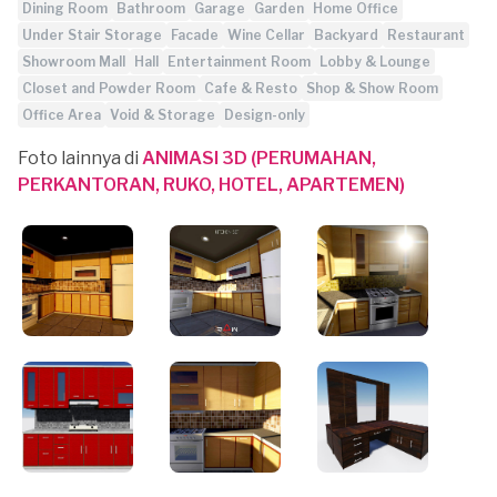
Dining Room
Bathroom
Garage
Garden
Home Office
Under Stair Storage
Facade
Wine Cellar
Backyard
Restaurant
Showroom Mall
Hall
Entertainment Room
Lobby & Lounge
Closet and Powder Room
Cafe & Resto
Shop & Show Room
Office Area
Void & Storage
Design-only
Foto lainnya di
ANIMASI 3D (PERUMAHAN,
PERKANTORAN, RUKO, HOTEL, APARTEMEN)