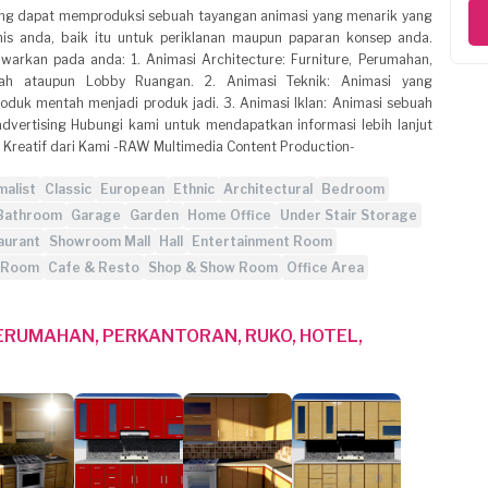
yang dapat memproduksi sebuah tayangan animasi yang menarik yang
is anda, baik itu untuk periklanan maupun paparan konsep anda.
awarkan pada anda: 1. Animasi Architecture: Furniture, Perumahan,
umah ataupun Lobby Ruangan. 2. Animasi Teknik: Animasi yang
duk mentah menjadi produk jadi. 3. Animasi Iklan: Animasi sebuah
vertising Hubungi kami untuk mendapatkan informasi lebih lanjut
 Kreatif dari Kami -RAW Multimedia Content Production-
malist
Classic
European
Ethnic
Architectural
Bedroom
Bathroom
Garage
Garden
Home Office
Under Stair Storage
aurant
Showroom Mall
Hall
Entertainment Room
r Room
Cafe & Resto
Shop & Show Room
Office Area
PERUMAHAN, PERKANTORAN, RUKO, HOTEL,