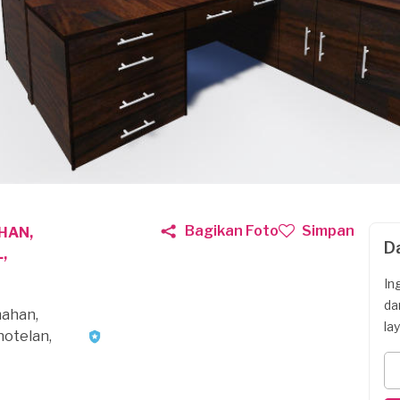
Bagikan Foto
Simpan
HAN,
D
,
In
da
mahan,
la
otelan,