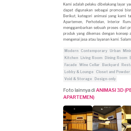
Kami adalah pelaku dibelakang layar 
dapat digunakan sebagai promosi bisn
Berikut, kategori animasi yang kami t
Apartemen, Perhotelan, Interior R
menggambarkan sebuah proses dari pro
produk yang dikemas dengan konsep ad
mengenai jasa atau layanan kami. Salam
Modern
Contemporary
Urban
Mini
Kitchen
Living Room
Dining Room
Facade
Wine Cellar
Backyard
Rest
Lobby & Lounge
Closet and Powde
Void & Storage
Design-only
Foto lainnya di
ANIMASI 3D (
APARTEMEN)