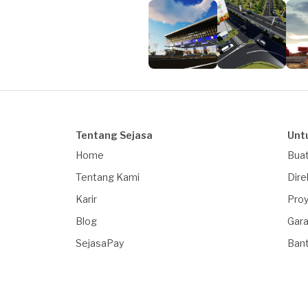
Tentang Sejasa
Unt
Home
Buat
Tentang Kami
Dire
Karir
Proy
Blog
Gara
SejasaPay
Ban