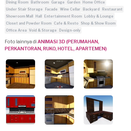
Dining Room
Bathroom
Garage
Garden
Home Office
Under Stair Storage
Facade
Wine Cellar
Backyard
Restaurant
Showroom Mall
Hall
Entertainment Room
Lobby & Lounge
Closet and Powder Room
Cafe & Resto
Shop & Show Room
Office Area
Void & Storage
Design-only
Foto lainnya di
ANIMASI 3D (PERUMAHAN,
PERKANTORAN, RUKO, HOTEL, APARTEMEN)