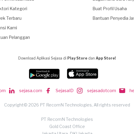
ktori Kategori
Buat Profil Usaha
ek Terbaru
Bantuan Penyedia Ja
nsi Kami
tuan Pelanggan
Download Aplikasi Sejasa di
Play Store
dan
App Store!
com
sejasa.com
SejasaID
sejasadotcom
h
Copyright© 2026 PT RecomN Technologies, All rights reserved
PT RecomN Technologies
Gold Coast Office
Jakarta Utara, DKI Jakarta