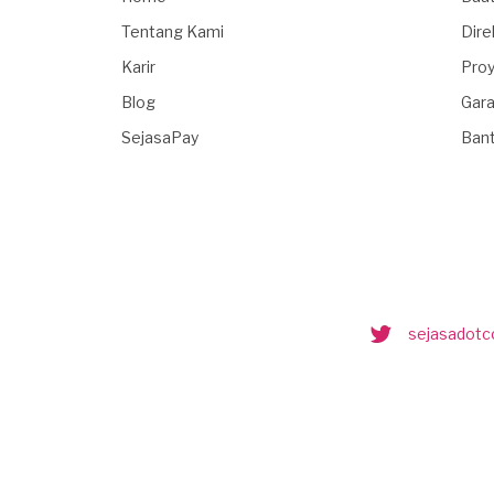
Tentang Kami
Dire
Karir
Proy
Blog
Gara
SejasaPay
Ban
sejasadot