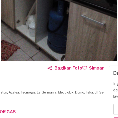
Bagikan Foto
Simpan
S
D
In
da
ston, Azalea, Tecnogas, La Germania, Electrolux, Domo, Teka, dll Se-
la
OR GAS