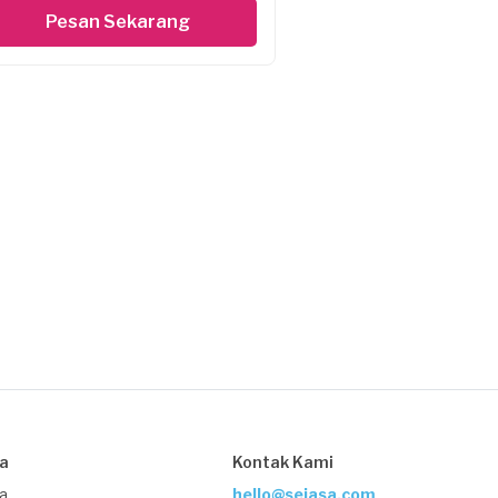
Pesan Sekarang
sa
Kontak Kami
ja
hello@sejasa.com