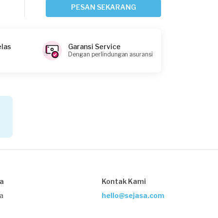
30 hari yang lalu
PESAN SEKARANG
Tangerang Kabupaten, Banten
Request Fulfilled
elas
Garansi Service
Dengan perlindungan asuransi
Himawan requested Service Lampu
Sekitar sebulan yang lalu
Tangerang Kabupaten, Banten
Request Fulfilled
Dario Christopher requested Service
Lampu
sa
Kontak Kami
3 bulan yang lalu
Tangerang Kabupaten, Banten
ja
hello@sejasa.com
Request Fulfilled