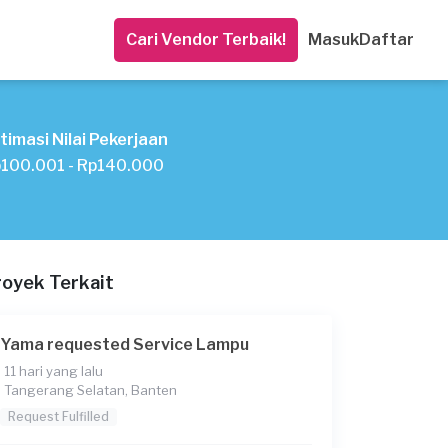
Cari Vendor Terbaik!
Masuk
Daftar
timasi Nilai Pekerjaan
100.001 - Rp140.000
royek Terkait
Yama requested Service Lampu
11 hari yang lalu
Tangerang Selatan, Banten
Request Fulfilled