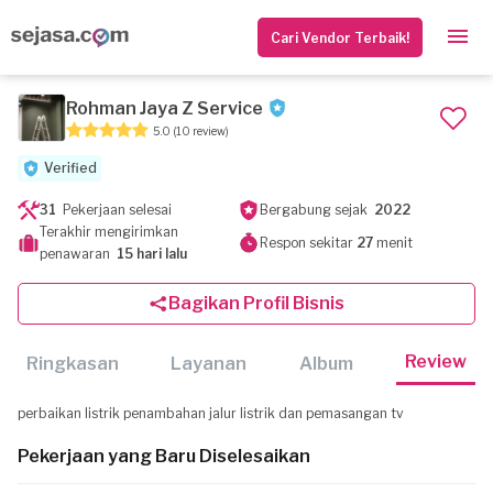
Cari Vendor Terbaik!
Rohman Jaya Z Service
5.0
(10 review)
Verified
31
Pekerjaan selesai
Bergabung sejak
2022
Terakhir mengirimkan
Respon sekitar
27
menit
penawaran
15 hari lalu
Bagikan Profil Bisnis
Review
Ringkasan
Layanan
Album
perbaikan listrik penambahan jalur listrik dan pemasangan tv
Pekerjaan yang Baru Diselesaikan