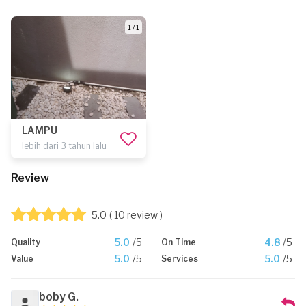
1 / 1
LAMPU
lebih dari 3 tahun lalu
Review
5.0
( 10 review )
5.0
/5
4.8
/5
Quality
On Time
5.0
/5
5.0
/5
Value
Services
boby G.