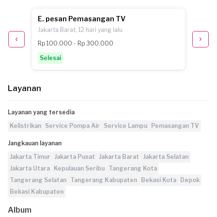
E. pesan Pemasangan TV
B.G. 
Jakarta Barat, 12 hari yang lalu
Tangera
Rp 100.000 - Rp 300.000
Rp 100
Selesai
Selesa
Layanan
Layanan yang tersedia
Kelistrikan
Service Pompa Air
Service Lampu
Pemasangan TV
Jangkauan layanan
Jakarta Timur
Jakarta Pusat
Jakarta Barat
Jakarta Selatan
Jakarta Utara
Kepulauan Seribu
Tangerang Kota
Tangerang Selatan
Tangerang Kabupaten
Bekasi Kota
Depok
Bekasi Kabupaten
Album