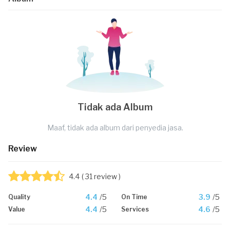
Tidak ada Album
Maaf, tidak ada album dari penyedia jasa.
Review
4.4
( 31 review )
4.4
/5
3.9
/5
Quality
On Time
4.4
/5
4.6
/5
Value
Services