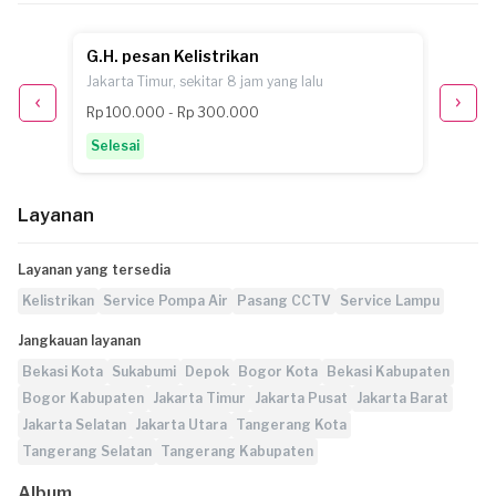
G.H. pesan Kelistrikan
H. pes
Jakarta Timur, sekitar 8 jam yang lalu
Jakarta
Rp 100.000 - Rp 300.000
Rp 100
Selesai
Selesa
Layanan
Layanan yang tersedia
Kelistrikan
Service Pompa Air
Pasang CCTV
Service Lampu
Jangkauan layanan
Bekasi Kota
Sukabumi
Depok
Bogor Kota
Bekasi Kabupaten
Bogor Kabupaten
Jakarta Timur
Jakarta Pusat
Jakarta Barat
Jakarta Selatan
Jakarta Utara
Tangerang Kota
Tangerang Selatan
Tangerang Kabupaten
Album