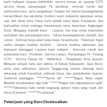
kami melayani layanan kelistrikan, service pompa air, pasang CCTV,
service lampu, pemasangan TV, pindahan, renovasi rumah dan
pembuatan baru, serta pengelasan. Dengan tim teknisi berpengalaman
bersertifikasi dan peralatan modern, kami menjamin pekerjaan aman,
rapi, dan tahan lama. Fokus kami adalah solusi tepat, transparan, dan
berkualitas untuk menjaga kenyamanan serta keamanan lingkungan
Anda. Mengapa memilih kami: - Layanan one-stop untuk kebutuhan
perbaikan dan pemasangan baru - Teknisi berpengalaman, terlatih, dan
ramah - Estimasi biaya jelas tanpa biaya tersembunyi - Pekerjaan tepat
waktu dengan kualitas terjamin - Garansi kualitas pekerjaan dan
kepuasan pelanggan Layanan kami meliputi: - Renovasi rumah dan
pembuatan baru - Pindahan - Service Lampu - Pemasangan TV - Pasang
CCTV - Service Pompa Air - Kelistrikan - Pengelasan Area layanan:
Melayani wilayah Setu dan sekitar di Bekasi Kabupaten, Jawa Barat,
serta area sekitarnya. jakarta Tanggerang selatan Hubungi kami
sekarang untuk konsultasi, estimasi biaya, dan penjadwalan layanan.
Testimoni pelanggan: ********Servis ok!" ********Bagus. Kerja cepat.
Masalah terselesaikan dgn baik" ********Bagus dan pekerjaannya rapih"
********Teknisinya baik ramah langsung paham mana yang rusak dan
harus di benerin." ********Profesional."
Pekerjaan yang Baru Diselesaikan