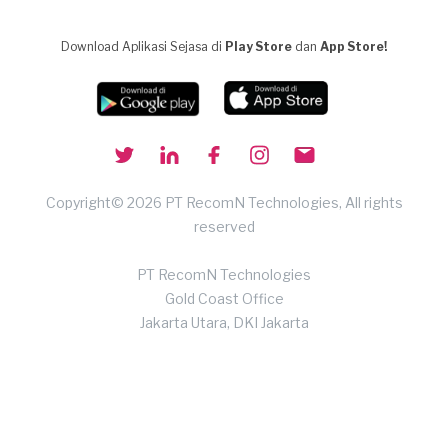
Download Aplikasi Sejasa di
Play Store
dan
App Store!
Copyright© 2026 PT RecomN Technologies, All rights
reserved
PT RecomN Technologies
Gold Coast Office
Jakarta Utara, DKI Jakarta