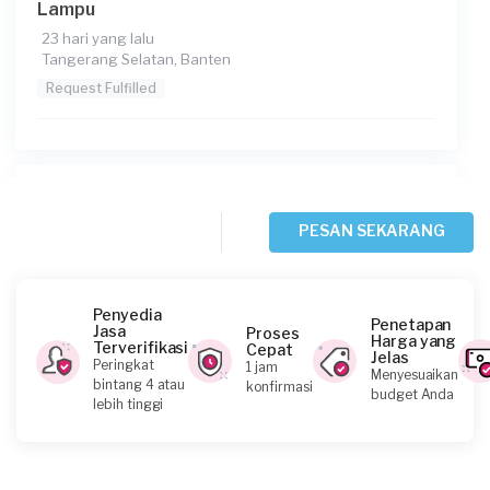
Lampu
23 hari yang lalu
Tangerang Selatan, Banten
Request Fulfilled
Steven requested Service Lampu
30 hari yang lalu
PESAN SEKARANG
Tangerang Kabupaten, Banten
Request Fulfilled
Penyedia
Penetapan
Jasa
Proses
Harga yang
Terverifikasi
Cepat
Jelas
Peringkat
1 jam
Menyesuaikan
Himawan requested Service Lampu
bintang 4 atau
konfirmasi
budget Anda
lebih tinggi
Sekitar sebulan yang lalu
Tangerang Kabupaten, Banten
Request Fulfilled