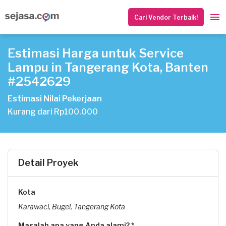
Cari Vendor Terbaik!
Estimasi Harga untuk Service
Lampu in Tangerang Kota, Banten
#2542629
Estimasi Nilai Pekerjaan
Kurang dari Rp100.000
Detail Proyek
Kota
Karawaci, Bugel, Tangerang Kota
Masalah apa yang Anda alami? *