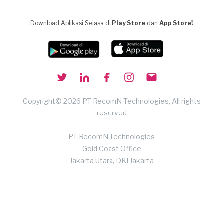
Download Aplikasi Sejasa di
Play Store
dan
App Store!
Copyright© 2026 PT RecomN Technologies, All rights
reserved
PT RecomN Technologies
Gold Coast Office
Jakarta Utara, DKI Jakarta