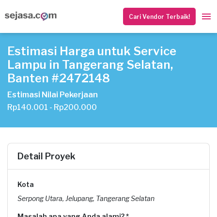
Cari Vendor Terbaik!
Estimasi Harga untuk Service
Lampu in Tangerang Selatan,
Banten #2472148
Estimasi Nilai Pekerjaan
Rp140.001 - Rp200.000
Detail Proyek
Kota
Serpong Utara, Jelupang, Tangerang Selatan
Masalah apa yang Anda alami? *