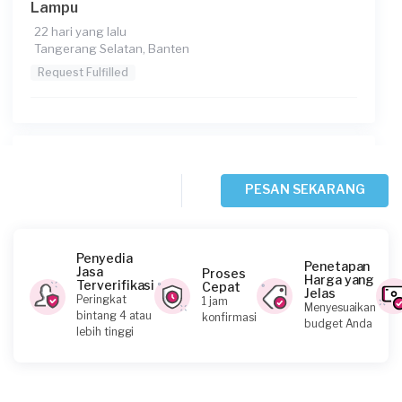
Lampu
22 hari yang lalu
Tangerang Selatan, Banten
Request Fulfilled
Steven requested Service Lampu
29 hari yang lalu
PESAN SEKARANG
Tangerang Kabupaten, Banten
Request Fulfilled
Penyedia
Penetapan
Jasa
Proses
Harga yang
Terverifikasi
Cepat
Jelas
Peringkat
1 jam
Menyesuaikan
Himawan requested Service Lampu
bintang 4 atau
konfirmasi
budget Anda
lebih tinggi
Sekitar sebulan yang lalu
Tangerang Kabupaten, Banten
Request Fulfilled