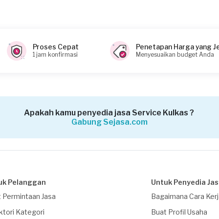
?
Proses Cepat
Penetapan Harga yang J
1 jam konfirmasi
Menyesuaikan budget Anda
Apakah kamu penyedia jasa Service Kulkas ?
Gabung Sejasa.com
uk Pelanggan
Untuk Penyedia Ja
 Permintaan Jasa
Bagaimana Cara Ker
ktori Kategori
Buat Profil Usaha