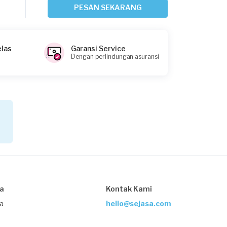
Sekitar 18 jam yang lalu
PESAN SEKARANG
Jakarta Selatan, Jakarta
Request Fulfilled
elas
Garansi Service
Dengan perlindungan asuransi
Muhammad Averoes requested Service
Kulkas
Sekitar 18 jam yang lalu
Jakarta Timur, Jakarta
Request Fulfilled
Leon requested Service Kulkas
sa
Kontak Kami
Sekitar 22 jam yang lalu
Jakarta Timur, Jakarta
ja
hello@sejasa.com
Request Fulfilled