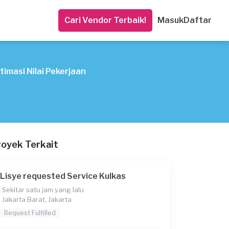
Cari Vendor Terbaik!
Masuk
Daftar
timasi Nilai Pekerjaan
royek Terkait
Lisye requested Service Kulkas
Sekitar satu jam yang lalu
Jakarta Barat, Jakarta
Request Fulfilled