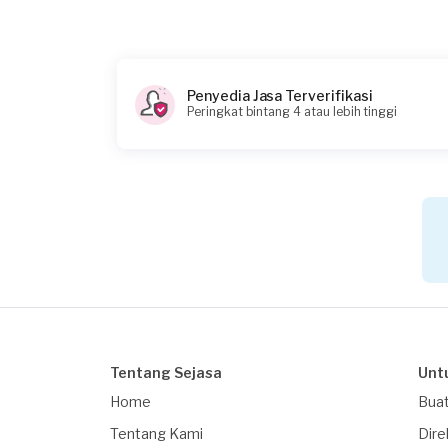
Pukul berapa Anda membutuhkan layanan
08:00
Berapa budget total untuk layanan ini?
Penyedia Jasa Terverifikasi
Peringkat bintang 4 atau lebih tinggi
Rp75.000 + Rp11.000 (biaya layanan)
Tentang Sejasa
Unt
Home
Buat
Tentang Kami
Dire